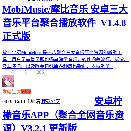
MobiMusic/摩比音乐 安卓三大
音乐平台聚合播放软件_V1.4.8
正式版
软件介绍MobiMusic是一款聚合三大音乐平台资源的听歌工
具，用户无需登录即可畅享海量音乐，软件涵盖流行、摇滚、
经典怀旧、以及欧美日韩等多种风格歌曲，支持歌单...
0
5
286
发帖狂魔
VIP2
安卓柠
08-07 16:13
电脑端
转载分享
檬音乐APP（聚合全网音乐资
源）V3.2.1 更新版