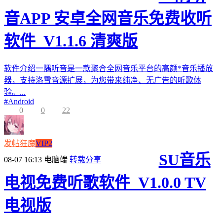
音APP 安卓全网音乐免费收听
软件_V1.1.6 清爽版
软件介绍一隅听音是一款聚合全网音乐平台的高颜*音乐播放
器，支持洛雪音源扩展，为您带来纯净、无广告的听歌体
验。...
#
Android
0
0
22
发帖狂魔
VIP2
SU音乐
08-07 16:13
电脑端
转载分享
电视免费听歌软件_V1.0.0 TV
电视版