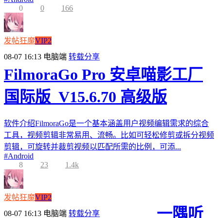
0
0
166
发帖狂魔
VIP2
08-07 16:13
电脑端
转载分享
FilmoraGo Pro 安卓喵影工厂
国际版_V15.6.70 高级版
软件介绍FilmoraGo是一个基本涵盖用户视频编辑需求的综合
工具，视频剪辑非常易用、流畅。比如可轻松修剪或拆分视频
剪辑，可旋转并裁剪视频以匹配所需的比例，可添...
#
Android
8
23
1.4k
发帖狂魔
VIP2
一隅听
08-07 16:13
电脑端
转载分享