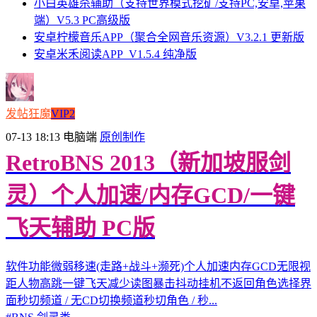
小白英雄杀辅助（支持世界模式挖矿/支持PC,安卓,苹果
端）V5.3 PC高级版
安卓柠檬音乐APP（聚合全网音乐资源）V3.2.1 更新版
安卓米禾阅读APP_V1.5.4 纯净版
发帖狂魔
VIP2
07-13 18:13
电脑端
原创制作
RetroBNS 2013（新加坡服剑
灵）个人加速/内存GCD/一键
飞天辅助 PC版
软件功能微弱移速(走路+战斗+濒死)个人加速内存GCD无限视
距人物高跳一键飞天减少读图暴击抖动挂机不返回角色选择界
面秒切频道 / 无CD切换频道秒切角色 / 秒...