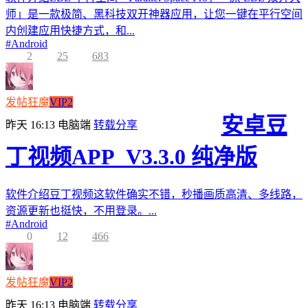
师」是一款极简、黑科技双开神器应用，让您一键在平行空间
内创建应用快捷方式，和...
#
Android
2
25
683
发帖狂魔
VIP2
安卓豆
昨天 16:13
电脑端
转载分享
丁视频APP_V3.3.0 纯净版
软件介绍豆丁视频这软件确实不错，秒播画质高清、多线路，
资源更新也挺快，不用登录。...
#
Android
0
12
466
发帖狂魔
VIP2
昨天 16:13
电脑端
转载分享