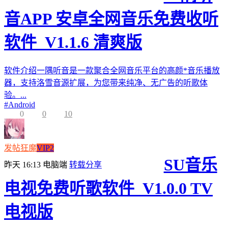
音APP 安卓全网音乐免费收听
软件_V1.1.6 清爽版
软件介绍一隅听音是一款聚合全网音乐平台的高颜*音乐播放
器，支持洛雪音源扩展，为您带来纯净、无广告的听歌体
验。...
#
Android
0
0
10
发帖狂魔
VIP2
SU音乐
昨天 16:13
电脑端
转载分享
电视免费听歌软件_V1.0.0 TV
电视版