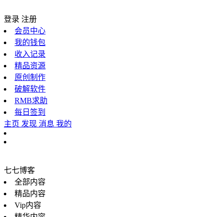
登录
注册
会员中心
我的钱包
收入记录
精品资源
原创制作
破解软件
RMB求助
每日签到
主页
发现
消息
我的
七七博客
全部内容
精品内容
Vip内容
精华内容