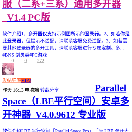
服（二系+三系）通用多开器
_V1.4 PC版
软件介绍1、多开器仅支持示例图所示的登录器。2、如若你是
此登录器，但提示不适配，请联系客服免费适配。3、如若需
要其他登录器的多开工具，请联系客服进行专属定制。多...
#
BNS 剑灵类
#
PC游戏
0
0
272
发帖狂魔
VIP2
Parallel
昨天 16:13
电脑端
转载分享
Space（LBE平行空间）安卓多
开神器_V4.0.9612 专业版
软件介绍LBE 平行空间「Parallel Space Pro」「原 LBE 双开大