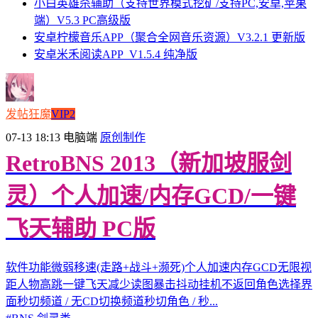
小白英雄杀辅助（支持世界模式挖矿/支持PC,安卓,苹果
端）V5.3 PC高级版
安卓柠檬音乐APP（聚合全网音乐资源）V3.2.1 更新版
安卓米禾阅读APP_V1.5.4 纯净版
发帖狂魔
VIP2
07-13 18:13
电脑端
原创制作
RetroBNS 2013（新加坡服剑
灵）个人加速/内存GCD/一键
飞天辅助 PC版
软件功能微弱移速(走路+战斗+濒死)个人加速内存GCD无限视
距人物高跳一键飞天减少读图暴击抖动挂机不返回角色选择界
面秒切频道 / 无CD切换频道秒切角色 / 秒...