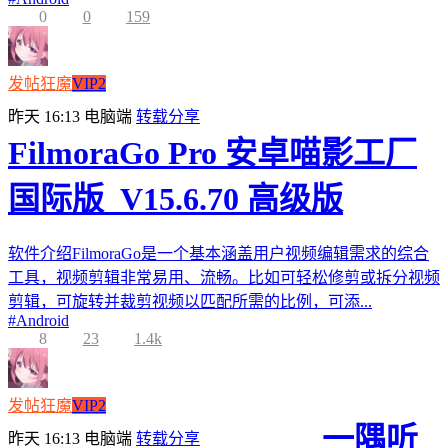
0
0
159
发帖狂魔
VIP2
昨天 16:13
电脑端
转载分享
FilmoraGo Pro 安卓喵影工厂
国际版_V15.6.70 高级版
软件介绍FilmoraGo是一个基本涵盖用户视频编辑需求的综合
工具，视频剪辑非常易用、流畅。比如可轻松修剪或拆分视频
剪辑，可旋转并裁剪视频以匹配所需的比例，可添...
#
Android
8
23
1.4k
发帖狂魔
VIP2
一隅听
昨天 16:13
电脑端
转载分享