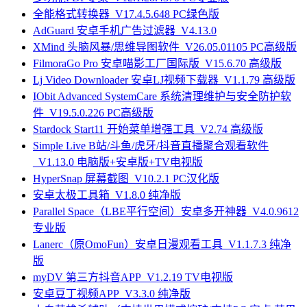
全能格式转换器_V17.4.5.648 PC绿色版
AdGuard 安卓手机广告过滤器_V4.13.0
XMind 头脑风暴/思维导图软件_V26.05.01105 PC高级版
FilmoraGo Pro 安卓喵影工厂国际版_V15.6.70 高级版
Lj Video Downloader 安卓LJ视频下载器_V1.1.79 高级版
IObit Advanced SystemCare 系统清理维护与安全防护软
件_V19.5.0.226 PC高级版
Stardock Start11 开始菜单增强工具_V2.74 高级版
Simple Live B站/斗鱼/虎牙/抖音直播聚合观看软件
_V1.13.0 电脑版+安卓版+TV电视版
HyperSnap 屏幕截图_V10.2.1 PC汉化版
安卓太极工具箱_V1.8.0 纯净版
Parallel Space（LBE平行空间）安卓多开神器_V4.0.9612
专业版
Lanerc（原OmoFun）安卓日漫观看工具_V1.1.7.3 纯净
版
myDV 第三方抖音APP_V1.2.19 TV电视版
安卓豆丁视频APP_V3.3.0 纯净版