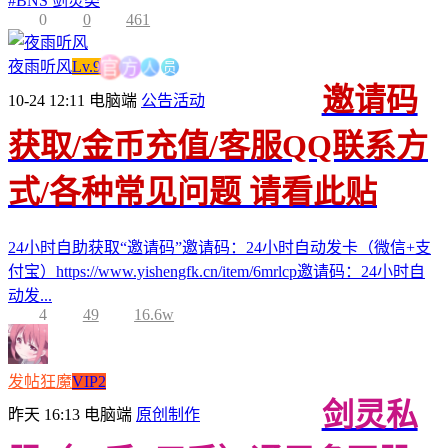
#
BNS 剑灵类
0
0
461
人
员
方
夜雨听风
Lv.9
官
邀请码
10-24 12:11
电脑端
公告活动
获取/金币充值/客服QQ联系方
式/各种常见问题 请看此贴
24小时自助获取“邀请码”邀请码：24小时自动发卡（微信+支
付宝）https://www.yishengfk.cn/item/6mrlcp邀请码：24小时自
动发...
4
49
16.6w
发帖狂魔
VIP2
剑灵私
昨天 16:13
电脑端
原创制作