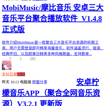
MobiMusic/摩比音乐 安卓三大
音乐平台聚合播放软件_V1.4.8
正式版
软件介绍MobiMusic是一款聚合三大音乐平台资源的听歌工
具，用户无需登录即可畅享海量音乐，软件涵盖流行、摇滚、
经典怀旧、以及欧美日韩等多种风格歌曲，支持歌单...
0
5
280
发帖狂魔
VIP2
安卓柠
昨天 16:13
电脑端
转载分享
檬音乐APP（聚合全网音乐资
源）V3.2.1 更新版