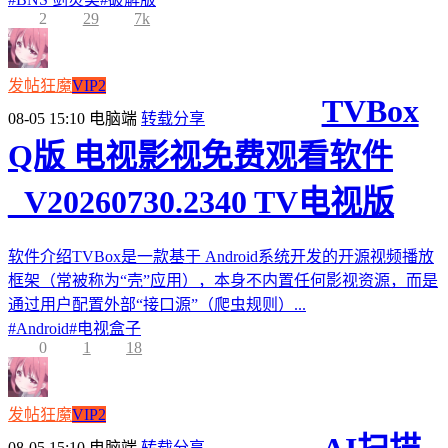
2
29
7k
发帖狂魔
VIP2
TVBox
08-05 15:10
电脑端
转载分享
Q版 电视影视免费观看软件
_V20260730.2340 TV电视版
软件介绍TVBox是一款基于 Android系统开发的开源视频播放
框架（常被称为“壳”应用），本身不内置任何影视资源，而是
通过用户配置外部“接口源”（爬虫规则）...
#
Android
#
电视盒子
0
1
18
发帖狂魔
VIP2
08-05 15:10
电脑端
转载分享