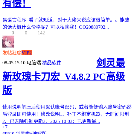
有偿！
易语言程序 看了就知道，对于大佬来说应该很简单。。能破
的话大概什么价格呢？可以私聊我！QQ20880702...
0
0
142
发帖狂魔
VIP2
剑灵最
08-05 15:10
电脑端
精品软件
新玫瑰卡刀宏_V4.8.2 PC高级
版
使用说明解压后使用默认账号密码，或者随便输入账号密码然
后登录即可使用！修改说明1、补丁不绑定机器，无时间限制
2、已去除强制更新3、2025-10-03：已更新最...
+7
#
BNS 剑灵类
#
破解版