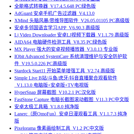
全能格式转换器_V17.4.5.648 PC绿色版
AdGuard 安卓手机广告过滤器_V4.13.0
XMind 头脑风暴/思维导图软件_V26.05.01105 PC高级版
安卓多邻国语言学习APP_V6.90.3 高级版
Lj Video Downloader 安卓LJ视频下载器_V1.1.79 高级版
AIDA64 电脑硬件检测工具_V8.35 PC绿色版
MX Player 强大的安卓视频播放器_V3.0.13 专业版
IObit Advanced SystemCare 系统清理维护与安全防护软
件_V19.5.0.226 PC高级版
Stardock Start11 开始菜单增强工具_V2.74 高级版
Simple Live B站/斗鱼/虎牙/抖音直播聚合观看软件
_V1.13.0 电脑版+安卓版+TV电视版
HyperSnap 屏幕截图_V10.2.1 PC汉化版
FastStone Capture 电脑长截图滚动截图_V11.3 PC中文版
安卓太极工具箱_V1.8.0 纯净版
Lanerc（原OmoFun）安卓日漫观看工具_V1.1.7.3 纯净
版
Pixelorama 像素画绘制工具_V1.2 PC中文版