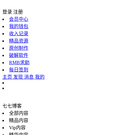
登录
注册
会员中心
我的钱包
收入记录
精品资源
原创制作
破解软件
RMB求助
每日签到
主页
发现
消息
我的
七七博客
全部内容
精品内容
Vip内容
精华内容