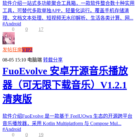
软件介绍一站式多功能聚合工具箱，一款软件整合数十种实用
工具，可替代多款单独APP，轻量化运行。覆盖手机存储清
理、文档文本处理、短视频无水印解析、生活各类计算、网...
#
Android
0
0
17
发帖狂魔
VIP2
08-05 15:10
电脑端
转载分享
FuoEvolve 安卓开源音乐播放
器（可无限下载音乐）V1.2.1
清爽版
软件介绍FuoEvolve 是一款基于 FeelUOwn 生态的开源跨平台
音乐播放器，采用 Kotlin Multiplatform 与 Compose Mul...
#
Android
0
0
19