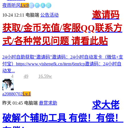
官
方
人
员
夜雨听风
Lv.9
邀请码
10-24 12:11
电脑端
公告活动
获取/金币充值/客服QQ联系方
式/各种常见问题 请看此贴
24小时自助获取“邀请码”邀请码：24小时自动发卡（微信+支
付宝）https://www.yishengfk.cn/item/6mrlcp邀请码：24小时自
动发...
4
49
16.59w
a20880702
Lv.1
求大佬
昨天 01:45
电脑端
悬赏求助
破解个辅助工具 有偿！有偿！