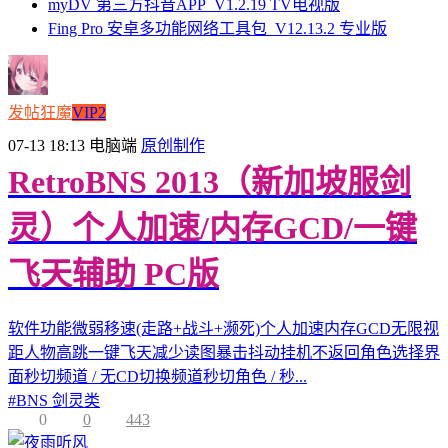
myDV 第三方抖音APP_V1.2.19 TV电视版
Fing Pro 安卓多功能网络工具包_V12.13.2 专业版
发帖狂魔
VIP2
07-13 18:13
电脑端
原创制作
RetroBNS 2013（新加坡服剑
灵）个人加速/内存GCD/一键
飞天辅助 PC版
软件功能微弱移速(走路+战斗+濒死)个人加速内存GCD无限视
距人物高跳一键飞天减少读图暴击抖动挂机不返回角色选择界
面秒切频道 / 无CD切换频道秒切角色 / 秒...
#
BNS 剑灵类
0
0
443