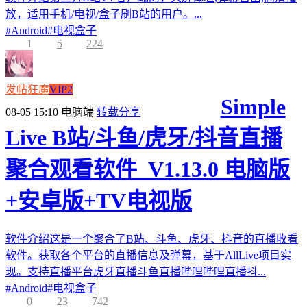
放，适用手机/电视/盒子刷B站的用户。...
#
Android
#
电视盒子
1
5
224
发帖狂魔
VIP2
Simple
08-05 15:10
电脑端
转载分享
Live B站/斗鱼/虎牙/抖音直播
聚合观看软件_V1.13.0 电脑版
+安卓版+TV电视版
软件介绍这是一个聚合了B站、斗鱼、虎牙、抖音的直播收看
软件。获取各个平台的直播信息及弹幕，基于AllLive项目实
现。支持直播平台虎牙直播斗鱼直播哔哩哔哩直播抖...
#
Android
#
电视盒子
0
23
742