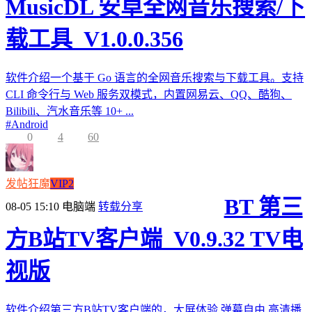
MusicDL 安卓全网音乐搜索/下
载工具_V1.0.0.356
软件介绍一个基于 Go 语言的全网音乐搜索与下载工具。支持
CLI 命令行与 Web 服务双模式，内置网易云、QQ、酷狗、
Bilibili、汽水音乐等 10+ ...
#
Android
0
4
60
发帖狂魔
VIP2
BT 第三
08-05 15:10
电脑端
转载分享
方B站TV客户端_V0.9.32 TV电
视版
软件介绍第三方B站TV客户端的，大屏体验,弹幕自由,高清播