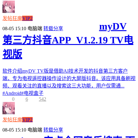
发帖狂魔
VIP2
myDV
08-05 15:10
电脑端
转载分享
第三方抖音APP_V1.2.19 TV电
视版
软件介绍myDV TV版是借助AI技术开发的抖音第三方客户
端，专为电视遥控器操作设计的大屏版抖音。该应用具备刷视
频、观看关注的直播以及搜索这三大功能，用户仅需通...
#
Android
#
电视盒子
0
6
542
发帖狂魔
VIP2
08-05 15:10
电脑端
转载分享