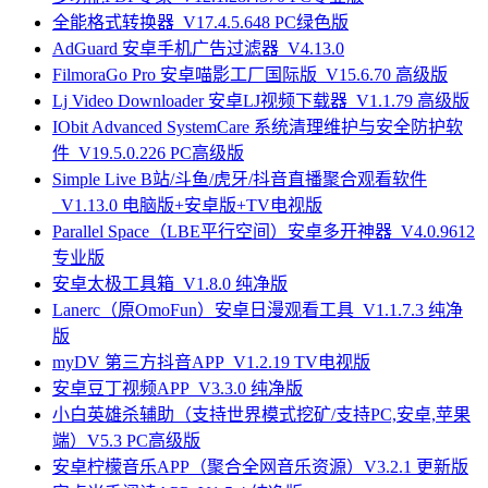
全能格式转换器_V17.4.5.648 PC绿色版
AdGuard 安卓手机广告过滤器_V4.13.0
FilmoraGo Pro 安卓喵影工厂国际版_V15.6.70 高级版
Lj Video Downloader 安卓LJ视频下载器_V1.1.79 高级版
IObit Advanced SystemCare 系统清理维护与安全防护软
件_V19.5.0.226 PC高级版
Simple Live B站/斗鱼/虎牙/抖音直播聚合观看软件
_V1.13.0 电脑版+安卓版+TV电视版
Parallel Space（LBE平行空间）安卓多开神器_V4.0.9612
专业版
安卓太极工具箱_V1.8.0 纯净版
Lanerc（原OmoFun）安卓日漫观看工具_V1.1.7.3 纯净
版
myDV 第三方抖音APP_V1.2.19 TV电视版
安卓豆丁视频APP_V3.3.0 纯净版
小白英雄杀辅助（支持世界模式挖矿/支持PC,安卓,苹果
端）V5.3 PC高级版
安卓柠檬音乐APP（聚合全网音乐资源）V3.2.1 更新版