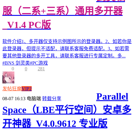
服（二系+三系）通用多开器
_V1.4 PC版
软件介绍1、多开器仅支持示例图所示的登录器。2、如若你是
此登录器，但提示不适配，请联系客服免费适配。3、如若需
要其他登录器的多开工具，请联系客服进行专属定制。多...
#
BNS 剑灵类
#
PC游戏
0
0
281
发帖狂魔
VIP2
Parallel
08-07 16:13
电脑端
转载分享
Space（LBE平行空间）安卓多
开神器_V4.0.9612 专业版