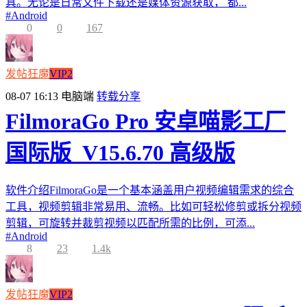
具。无论是日常文件下载还是媒体资源获取， 都...
#
Android
0
0
167
发帖狂魔
VIP2
08-07 16:13
电脑端
转载分享
FilmoraGo Pro 安卓喵影工厂
国际版_V15.6.70 高级版
软件介绍FilmoraGo是一个基本涵盖用户视频编辑需求的综合
工具，视频剪辑非常易用、流畅。比如可轻松修剪或拆分视频
剪辑，可旋转并裁剪视频以匹配所需的比例，可添...
#
Android
8
23
1.4k
发帖狂魔
VIP2