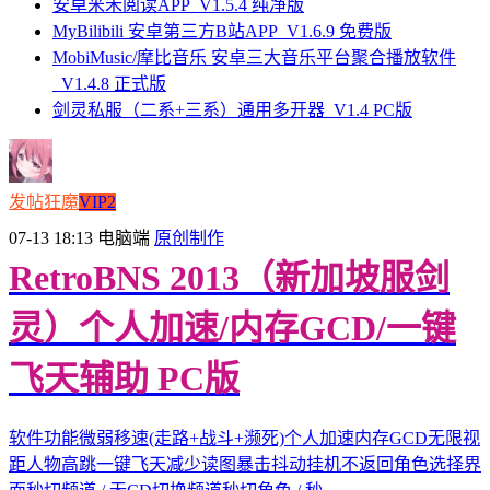
安卓米禾阅读APP_V1.5.4 纯净版
MyBilibili 安卓第三方B站APP_V1.6.9 免费版
MobiMusic/摩比音乐 安卓三大音乐平台聚合播放软件
_V1.4.8 正式版
剑灵私服（二系+三系）通用多开器_V1.4 PC版
发帖狂魔
VIP2
07-13 18:13
电脑端
原创制作
RetroBNS 2013（新加坡服剑
灵）个人加速/内存GCD/一键
飞天辅助 PC版
软件功能微弱移速(走路+战斗+濒死)个人加速内存GCD无限视
距人物高跳一键飞天减少读图暴击抖动挂机不返回角色选择界