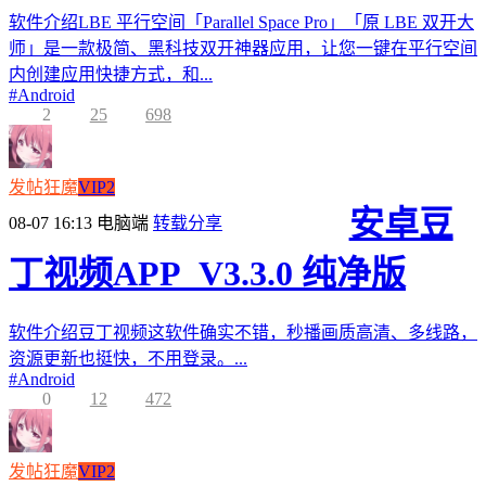
软件介绍LBE 平行空间「Parallel Space Pro」「原 LBE 双开大
师」是一款极简、黑科技双开神器应用，让您一键在平行空间
内创建应用快捷方式，和...
#
Android
2
25
698
发帖狂魔
VIP2
安卓豆
08-07 16:13
电脑端
转载分享
丁视频APP_V3.3.0 纯净版
软件介绍豆丁视频这软件确实不错，秒播画质高清、多线路，
资源更新也挺快，不用登录。...
#
Android
0
12
472
发帖狂魔
VIP2