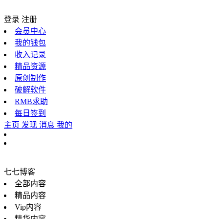
登录
注册
会员中心
我的钱包
收入记录
精品资源
原创制作
破解软件
RMB求助
每日签到
主页
发现
消息
我的
七七博客
全部内容
精品内容
Vip内容
精华内容