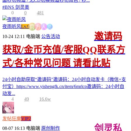
面秒切频道 / 无CD切换频道秒切角色 / 秒...
#
BNS 剑灵类
0
0
481
员
人
夜雨听风
Lv.9
方
官
邀请码
10-24 12:11
电脑端
公告活动
获取/金币充值/客服QQ联系方
式/各种常见问题 请看此贴
24小时自助获取“邀请码”邀请码：24小时自动发卡（微信+支
付宝）https://www.yishengfk.cn/item/6mrlcp邀请码：24小时自
动发...
4
49
16.6w
发帖狂魔
VIP2
剑灵私
08-07 16:13
电脑端
原创制作