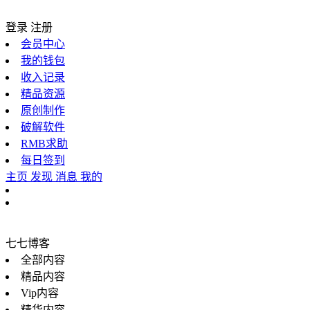
登录
注册
会员中心
我的钱包
收入记录
精品资源
原创制作
破解软件
RMB求助
每日签到
主页
发现
消息
我的
七七博客
全部内容
精品内容
Vip内容
精华内容