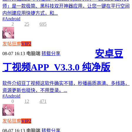
师」是一款极简、黑科技双开神器应用，让您一键在平行空间
内创建应用快捷方式，和...
#
Android
2
25
695
发帖狂魔
VIP2
安卓豆
08-07 16:13
电脑端
转载分享
丁视频APP_V3.3.0 纯净版
软件介绍豆丁视频这软件确实不错，秒播画质高清、多线路，
资源更新也挺快，不用登录。...
#
Android
0
12
471
发帖狂魔
VIP2
08-07 16:13
电脑端
转载分享