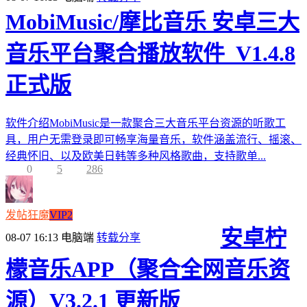
MobiMusic/摩比音乐 安卓三大
音乐平台聚合播放软件_V1.4.8
正式版
软件介绍MobiMusic是一款聚合三大音乐平台资源的听歌工
具，用户无需登录即可畅享海量音乐，软件涵盖流行、摇滚、
经典怀旧、以及欧美日韩等多种风格歌曲，支持歌单...
0
5
286
发帖狂魔
VIP2
安卓柠
08-07 16:13
电脑端
转载分享
檬音乐APP（聚合全网音乐资
源）V3.2.1 更新版