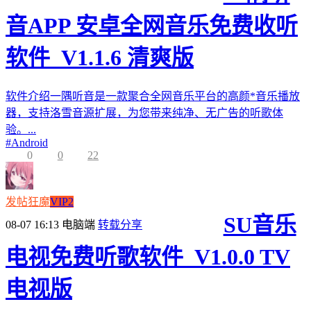
音APP 安卓全网音乐免费收听
软件_V1.1.6 清爽版
软件介绍一隅听音是一款聚合全网音乐平台的高颜*音乐播放
器，支持洛雪音源扩展，为您带来纯净、无广告的听歌体
验。...
#
Android
0
0
22
发帖狂魔
VIP2
SU音乐
08-07 16:13
电脑端
转载分享
电视免费听歌软件_V1.0.0 TV
电视版