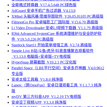
全能格式转换器_V17.4.5.648 PC绿色版
AdGuard 安卓手机广告过滤器_V4.13.0
XMind 头脑风暴/思维导图软件_V26.05.01105 PC高级版
FilmoraGo Pro 安卓喵影工厂国际版_V15.6.70 高级版
Lj Video Downloader 安卓LJ视频下载器_V1.1.79 高级版
IObit Advanced SystemCare 系统清理维护与安全防护软
件_V19.5.0.226 PC高级版
Stardock Start11 开始菜单增强工具_V2.74 高级版
Simple Live B站/斗鱼/虎牙/抖音直播聚合观看软件
_V1.13.0 电脑版+安卓版+TV电视版
HyperSnap 屏幕截图_V10.2.1 PC汉化版
Parallel Space（LBE平行空间）安卓多开神器_V4.0.9612
专业版
安卓太极工具箱_V1.8.0 纯净版
Lanerc（原OmoFun）安卓日漫观看工具_V1.1.7.3 纯净
版
myDV 第三方抖音APP_V1.2.19 TV电视版
安卓豆丁视频APP_V3.3.0 纯净版