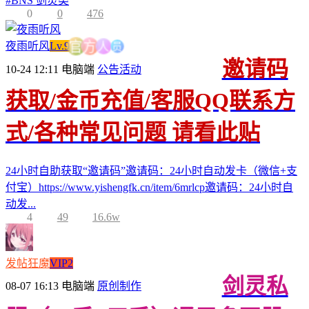
#
BNS 剑灵类
0
0
476
员
人
夜雨听风
Lv.9
方
官
邀请码
10-24 12:11
电脑端
公告活动
获取/金币充值/客服QQ联系方
式/各种常见问题 请看此贴
24小时自助获取“邀请码”邀请码：24小时自动发卡（微信+支
付宝）https://www.yishengfk.cn/item/6mrlcp邀请码：24小时自
动发...
4
49
16.6w
发帖狂魔
VIP2
剑灵私
08-07 16:13
电脑端
原创制作