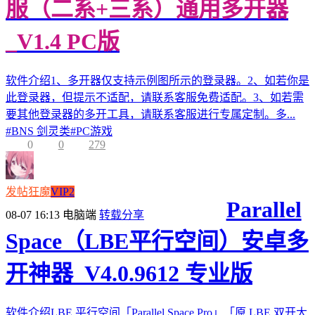
服（二系+三系）通用多开器
_V1.4 PC版
软件介绍1、多开器仅支持示例图所示的登录器。2、如若你是
此登录器，但提示不适配，请联系客服免费适配。3、如若需
要其他登录器的多开工具，请联系客服进行专属定制。多...
#
BNS 剑灵类
#
PC游戏
0
0
279
发帖狂魔
VIP2
Parallel
08-07 16:13
电脑端
转载分享
Space（LBE平行空间）安卓多
开神器_V4.0.9612 专业版
软件介绍LBE 平行空间「Parallel Space Pro」「原 LBE 双开大