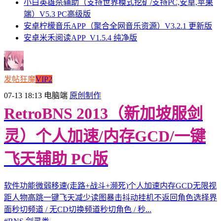
小白英雄杀辅助（支持世界模式挖矿/支持PC,安卓,苹果
端）V5.3 PC高级版
安卓柠檬音乐APP（聚合全网音乐资源）V3.2.1 更新版
安卓米禾阅读APP_V1.5.4 纯净版
发帖狂魔
VIP2
07-13 18:13
电脑端
原创制作
RetroBNS 2013（新加坡服剑
灵）个人加速/内存GCD/一键
飞天辅助 PC版
软件功能微弱移速(走路+战斗+濒死)个人加速内存GCD无限视
距人物高跳一键飞天减少读图暴击抖动挂机不返回角色选择界
面秒切频道 / 无CD切换频道秒切角色 / 秒...