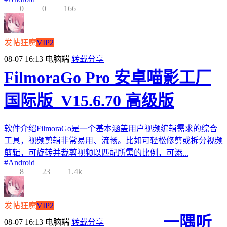
0
0
166
发帖狂魔
VIP2
08-07 16:13
电脑端
转载分享
FilmoraGo Pro 安卓喵影工厂
国际版_V15.6.70 高级版
软件介绍FilmoraGo是一个基本涵盖用户视频编辑需求的综合
工具，视频剪辑非常易用、流畅。比如可轻松修剪或拆分视频
剪辑，可旋转并裁剪视频以匹配所需的比例，可添...
#
Android
8
23
1.4k
发帖狂魔
VIP2
一隅听
08-07 16:13
电脑端
转载分享