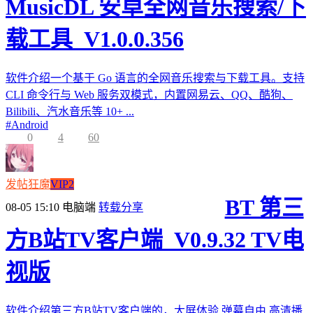
MusicDL 安卓全网音乐搜索/下
载工具_V1.0.0.356
软件介绍一个基于 Go 语言的全网音乐搜索与下载工具。支持
CLI 命令行与 Web 服务双模式，内置网易云、QQ、酷狗、
Bilibili、汽水音乐等 10+ ...
#
Android
0
4
60
发帖狂魔
VIP2
BT 第三
08-05 15:10
电脑端
转载分享
方B站TV客户端_V0.9.32 TV电
视版
软件介绍第三方B站TV客户端的，大屏体验,弹幕自由,高清播