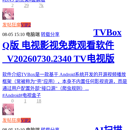
2
29
7k
发帖狂魔
VIP2
TVBox
08-05 15:10
电脑端
转载分享
Q版 电视影视免费观看软件
_V20260730.2340 TV电视版
软件介绍TVBox是一款基于 Android系统开发的开源视频播放
框架（常被称为“壳”应用），本身不内置任何影视资源，而是
通过用户配置外部“接口源”（爬虫规则）...
#
Android
#
电视盒子
0
1
18
发帖狂魔
VIP2
08-05 15:10
电脑端
转载分享