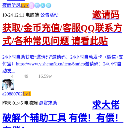
方
人
员
官
夜雨听风
Lv.9
邀请码
10-24 12:11
电脑端
公告活动
获取/金币充值/客服QQ联系方
式/各种常见问题 请看此贴
24小时自助获取“邀请码”邀请码：24小时自动发卡（微信+支
付宝）https://www.yishengfk.cn/item/6mrlcp邀请码：24小时自
动发...
4
49
16.59w
a20880702
Lv.1
求大佬
昨天 01:45
电脑端
悬赏求助
破解个辅助工具 有偿！有偿！