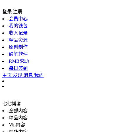
登录
注册
会员中心
我的钱包
收入记录
精品资源
原创制作
破解软件
RMB求助
每日签到
主页
发现
消息
我的
七七博客
全部内容
精品内容
Vip内容
精华内容