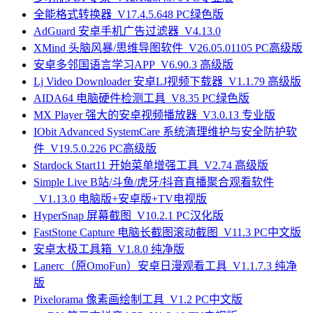
全能格式转换器_V17.4.5.648 PC绿色版
AdGuard 安卓手机广告过滤器_V4.13.0
XMind 头脑风暴/思维导图软件_V26.05.01105 PC高级版
安卓多邻国语言学习APP_V6.90.3 高级版
Lj Video Downloader 安卓LJ视频下载器_V1.1.79 高级版
AIDA64 电脑硬件检测工具_V8.35 PC绿色版
MX Player 强大的安卓视频播放器_V3.0.13 专业版
IObit Advanced SystemCare 系统清理维护与安全防护软
件_V19.5.0.226 PC高级版
Stardock Start11 开始菜单增强工具_V2.74 高级版
Simple Live B站/斗鱼/虎牙/抖音直播聚合观看软件
_V1.13.0 电脑版+安卓版+TV电视版
HyperSnap 屏幕截图_V10.2.1 PC汉化版
FastStone Capture 电脑长截图滚动截图_V11.3 PC中文版
安卓太极工具箱_V1.8.0 纯净版
Lanerc（原OmoFun）安卓日漫观看工具_V1.1.7.3 纯净
版
Pixelorama 像素画绘制工具_V1.2 PC中文版