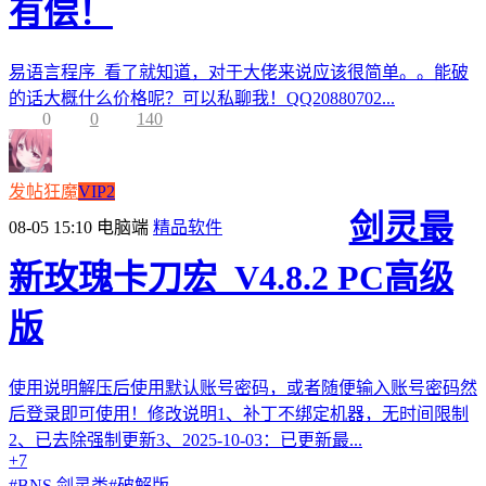
有偿！
易语言程序 看了就知道，对于大佬来说应该很简单。。能破
的话大概什么价格呢？可以私聊我！QQ20880702...
0
0
140
发帖狂魔
VIP2
剑灵最
08-05 15:10
电脑端
精品软件
新玫瑰卡刀宏_V4.8.2 PC高级
版
使用说明解压后使用默认账号密码，或者随便输入账号密码然
后登录即可使用！修改说明1、补丁不绑定机器，无时间限制
2、已去除强制更新3、2025-10-03：已更新最...
+7
#
BNS 剑灵类
#
破解版