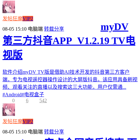
发帖狂魔
VIP2
myDV
08-05 15:10
电脑端
转载分享
第三方抖音APP_V1.2.19 TV电
视版
软件介绍myDV TV版是借助AI技术开发的抖音第三方客户
端，专为电视遥控器操作设计的大屏版抖音。该应用具备刷视
频、观看关注的直播以及搜索这三大功能，用户仅需通...
#
Android
#
电视盒子
0
6
542
发帖狂魔
VIP2
08-05 15:10
电脑端
转载分享