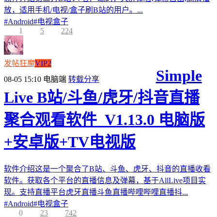
放，适用手机/电视/盒子刷B站的用户。...
#
Android
#
电视盒子
1
5
224
发帖狂魔
VIP2
Simple
08-05 15:10
电脑端
转载分享
Live B站/斗鱼/虎牙/抖音直播
聚合观看软件_V1.13.0 电脑版
+安卓版+TV电视版
软件介绍这是一个聚合了B站、斗鱼、虎牙、抖音的直播收看
软件。获取各个平台的直播信息及弹幕，基于AllLive项目实
现。支持直播平台虎牙直播斗鱼直播哔哩哔哩直播抖...
#
Android
#
电视盒子
0
23
742