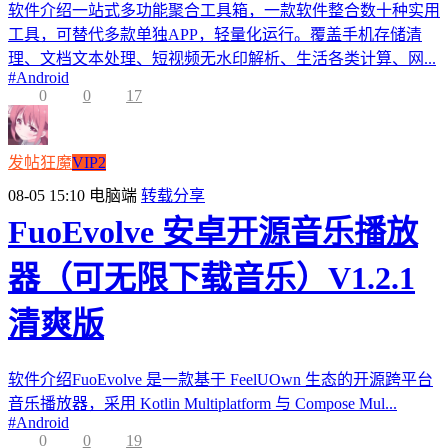
软件介绍一站式多功能聚合工具箱，一款软件整合数十种实用
工具，可替代多款单独APP，轻量化运行。覆盖手机存储清
理、文档文本处理、短视频无水印解析、生活各类计算、网...
#
Android
0
0
17
发帖狂魔
VIP2
08-05 15:10
电脑端
转载分享
FuoEvolve 安卓开源音乐播放
器（可无限下载音乐）V1.2.1
清爽版
软件介绍FuoEvolve 是一款基于 FeelUOwn 生态的开源跨平台
音乐播放器，采用 Kotlin Multiplatform 与 Compose Mul...
#
Android
0
0
19