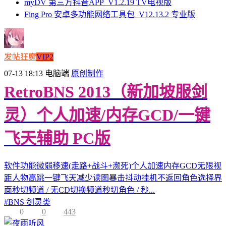
myDV 第三方抖音APP_V1.2.19 TV电视版
Fing Pro 安卓多功能网络工具包_V12.13.2 专业版
发帖狂魔
VIP2
07-13 18:13
电脑端
原创制作
RetroBNS 2013（新加坡服剑
灵）个人加速/内存GCD/一键
飞天辅助 PC版
软件功能微弱移速(走路+战斗+濒死)个人加速内存GCD无限视
距人物高跳一键飞天减少读图暴击抖动挂机不返回角色选择界
面秒切频道 / 无CD切换频道秒切角色 / 秒...
#
BNS 剑灵类
0
0
443