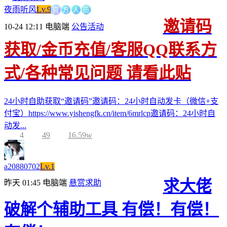
方
官
人
员
夜雨听风
Lv.9
邀请码
10-24 12:11
电脑端
公告活动
获取/金币充值/客服QQ联系方
式/各种常见问题 请看此贴
24小时自助获取“邀请码”邀请码：24小时自动发卡（微信+支
付宝）https://www.yishengfk.cn/item/6mrlcp邀请码：24小时自
动发...
4
49
16.59w
a20880702
Lv.1
求大佬
昨天 01:45
电脑端
悬赏求助
破解个辅助工具 有偿！有偿！