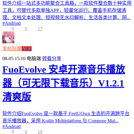
软件介绍一站式多功能聚合工具箱，一款软件整合数十种实用
工具，可替代多款单独APP，轻量化运行。覆盖手机存储清
理、文档文本处理、短视频无水印解析、生活各类计算、网...
#
Android
0
0
17
发帖狂魔
VIP2
08-05 15:10
电脑端
转载分享
FuoEvolve 安卓开源音乐播放
器（可无限下载音乐）V1.2.1
清爽版
软件介绍FuoEvolve 是一款基于 FeelUOwn 生态的开源跨平台
音乐播放器，采用 Kotlin Multiplatform 与 Compose Mul...
#
Android
0
0
19