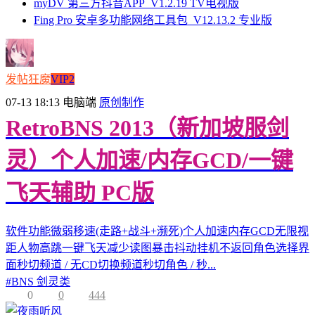
myDV 第三方抖音APP_V1.2.19 TV电视版
Fing Pro 安卓多功能网络工具包_V12.13.2 专业版
发帖狂魔
VIP2
07-13 18:13
电脑端
原创制作
RetroBNS 2013（新加坡服剑
灵）个人加速/内存GCD/一键
飞天辅助 PC版
软件功能微弱移速(走路+战斗+濒死)个人加速内存GCD无限视
距人物高跳一键飞天减少读图暴击抖动挂机不返回角色选择界
面秒切频道 / 无CD切换频道秒切角色 / 秒...
#
BNS 剑灵类
0
0
444