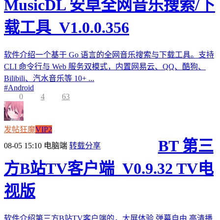
MusicDL 安卓全网音乐搜索/下
载工具_V1.0.0.356
软件介绍一个基于 Go 语言的全网音乐搜索与下载工具。支持
CLI 命令行与 Web 服务双模式，内置网易云、QQ、酷狗、
Bilibili、汽水音乐等 10+ ...
#
Android
0
4
63
发帖狂魔
VIP2
BT 第三
08-05 15:10
电脑端
转载分享
方B站TV客户端_V0.9.32 TV电
视版
软件介绍第三方B站TV客户端的，大屏体验,弹幕自由,高清播