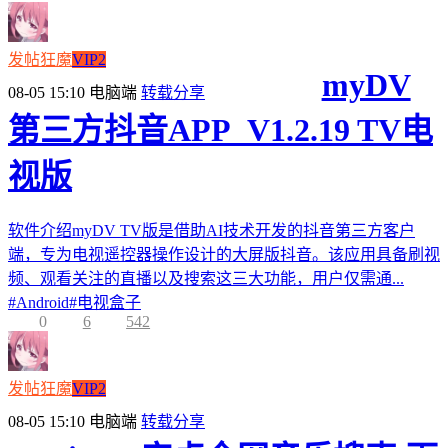
发帖狂魔
VIP2
myDV
08-05 15:10
电脑端
转载分享
第三方抖音APP_V1.2.19 TV电
视版
软件介绍myDV TV版是借助AI技术开发的抖音第三方客户
端，专为电视遥控器操作设计的大屏版抖音。该应用具备刷视
频、观看关注的直播以及搜索这三大功能，用户仅需通...
#
Android
#
电视盒子
0
6
542
发帖狂魔
VIP2
08-05 15:10
电脑端
转载分享