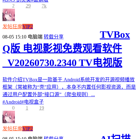
2
29
7k
发帖狂魔
VIP2
TVBox
08-05 15:10
电脑端
转载分享
Q版 电视影视免费观看软件
_V20260730.2340 TV电视版
软件介绍TVBox是一款基于 Android系统开发的开源视频播放
框架（常被称为“壳”应用），本身不内置任何影视资源，而是
通过用户配置外部“接口源”（爬虫规则）...
#
Android
#
电视盒子
0
1
19
发帖狂魔
VIP2
08-05 15:10
电脑端
转载分享