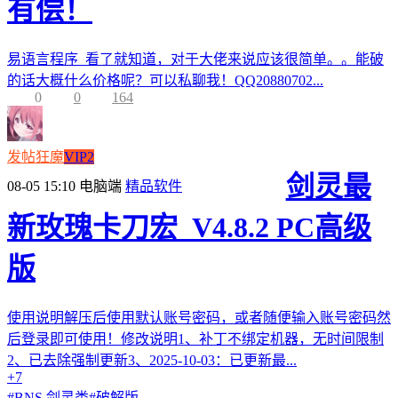
有偿！
易语言程序 看了就知道，对于大佬来说应该很简单。。能破
的话大概什么价格呢？可以私聊我！QQ20880702...
0
0
164
发帖狂魔
VIP2
剑灵最
08-05 15:10
电脑端
精品软件
新玫瑰卡刀宏_V4.8.2 PC高级
版
使用说明解压后使用默认账号密码，或者随便输入账号密码然
后登录即可使用！修改说明1、补丁不绑定机器，无时间限制
2、已去除强制更新3、2025-10-03：已更新最...
+7
#
BNS 剑灵类
#
破解版