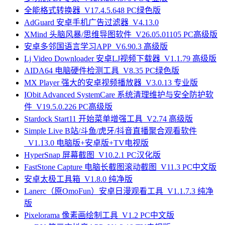
全能格式转换器_V17.4.5.648 PC绿色版
AdGuard 安卓手机广告过滤器_V4.13.0
XMind 头脑风暴/思维导图软件_V26.05.01105 PC高级版
安卓多邻国语言学习APP_V6.90.3 高级版
Lj Video Downloader 安卓LJ视频下载器_V1.1.79 高级版
AIDA64 电脑硬件检测工具_V8.35 PC绿色版
MX Player 强大的安卓视频播放器_V3.0.13 专业版
IObit Advanced SystemCare 系统清理维护与安全防护软
件_V19.5.0.226 PC高级版
Stardock Start11 开始菜单增强工具_V2.74 高级版
Simple Live B站/斗鱼/虎牙/抖音直播聚合观看软件
_V1.13.0 电脑版+安卓版+TV电视版
HyperSnap 屏幕截图_V10.2.1 PC汉化版
FastStone Capture 电脑长截图滚动截图_V11.3 PC中文版
安卓太极工具箱_V1.8.0 纯净版
Lanerc（原OmoFun）安卓日漫观看工具_V1.1.7.3 纯净
版
Pixelorama 像素画绘制工具_V1.2 PC中文版