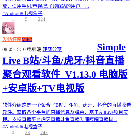
放，适用手机/电视/盒子刷B站的用户。...
#
Android
#
电视盒子
1
5
224
发帖狂魔
VIP2
Simple
08-05 15:10
电脑端
转载分享
Live B站/斗鱼/虎牙/抖音直播
聚合观看软件_V1.13.0 电脑版
+安卓版+TV电视版
软件介绍这是一个聚合了B站、斗鱼、虎牙、抖音的直播收看
软件。获取各个平台的直播信息及弹幕，基于AllLive项目实
现。支持直播平台虎牙直播斗鱼直播哔哩哔哩直播抖...
#
Android
#
电视盒子
0
23
743