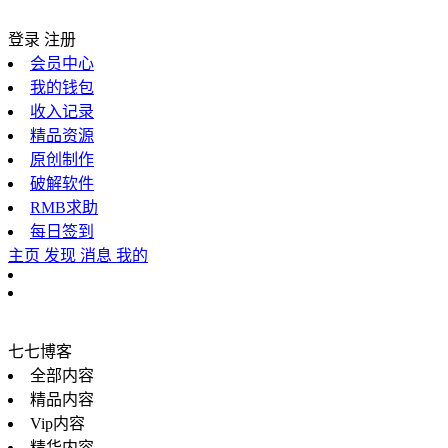
登录
注册
会员中心
我的钱包
收入记录
精品资源
原创制作
破解软件
RMB求助
每日签到
主页
发现
消息
我的
七七博客
全部内容
精品内容
Vip内容
精华内容