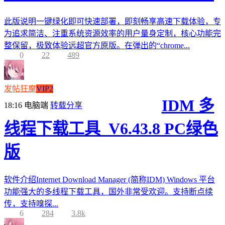
此版说明一键绿化即可快速部署，即刻畅享高速下载体验，专
为追求简洁、注重系统资源效率的用户量身定制，核心功能完
整保留，极致体验远超官方原版。在弹出的“chrome...
0
22
489
发帖狂魔
VIP2
IDM 多
18:16
电脑端
转载分享
线程下载工具_V6.43.8 PC绿色
版
软件介绍Internet Download Manager (简称IDM) Windows 平台
功能强大的多线程下载工具，国外非常受欢迎。支持断点续
传，支持嗅探...
6
284
3.8k