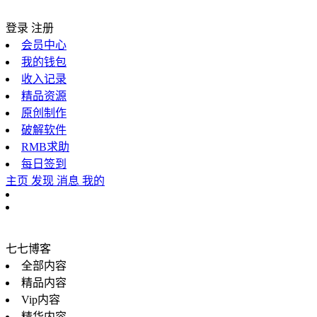
登录
注册
会员中心
我的钱包
收入记录
精品资源
原创制作
破解软件
RMB求助
每日签到
主页
发现
消息
我的
七七博客
全部内容
精品内容
Vip内容
精华内容