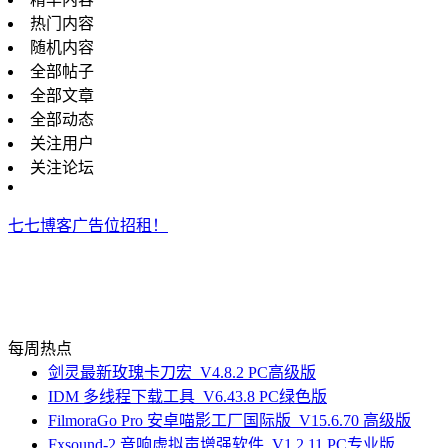
热门内容
随机内容
全部帖子
全部文章
全部动态
关注用户
关注论坛
七七博客广告位招租！
每周热点
剑灵最新玫瑰卡刀宏_V4.8.2 PC高级版
IDM 多线程下载工具_V6.43.8 PC绿色版
FilmoraGo Pro 安卓喵影工厂国际版_V15.6.70 高级版
Fxsound-2 音响虚拟声增强软件_V1.2.11 PC专业版