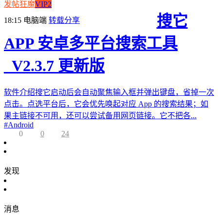
发帖狂魔
VIP2
搜它
18:15
电脑端
转载分享
APP 安卓多平台搜索工具
_V2.3.7 更新版
软件介绍搜它启动后会自动聚焦输入框并弹出键盘，省掉一次
点击。点选平台后，它会优先唤起对应 App 的搜索结果；如
果主链接不可用，还可以尝试备用网页链接。它不把各...
#
Android
0
0
24
发现
消息