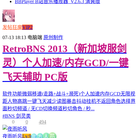
BBPlayer B站音乐播放器_V2.6.3 清爽版
发帖狂魔
VIP2
07-13 18:13
电脑端
原创制作
RetroBNS 2013（新加坡服剑
灵）个人加速/内存GCD/一键
飞天辅助 PC版
软件功能微弱移速(走路+战斗+濒死)个人加速内存GCD无限视
距人物高跳一键飞天减少读图暴击抖动挂机不返回角色选择界
面秒切频道 / 无CD切换频道秒切角色 / 秒...
#
BNS 剑灵类
0
0
494
官
夜雨听风
Lv.9
方
员
人