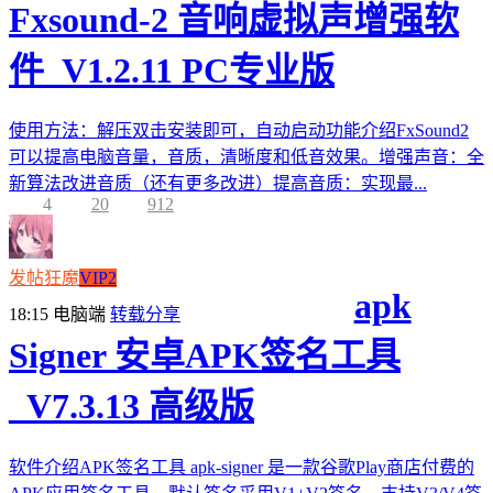
Fxsound-2 音响虚拟声增强软
件_V1.2.11 PC专业版
使用方法：解压双击安装即可，自动启动功能介绍FxSound2
可以提高电脑音量，音质，清晰度和低音效果。增强声音：全
新算法改进音质（还有更多改进）提高音质：实现最...
4
20
912
发帖狂魔
VIP2
apk
18:15
电脑端
转载分享
Signer 安卓APK签名工具
_V7.3.13 高级版
软件介绍APK签名工具 apk-signer 是一款谷歌Play商店付费的