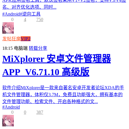
APK应用签名工具，默认签名采用V1+V2签名，支持V3/V4签
名、对齐优化选项、同时...
#
Android
#
逆向工具
0
4
750
发帖狂魔
VIP2
18:15
电脑端
转载分享
MiXplorer 安卓文件管理器
APP_V6.71.10 高级版
软件介绍MiXplorer是一款来自著名安卓开发者论坛XDA的手
机文件管理器，体积仅3.7M，免费且功能强大，拥有基本的
文件管理功能、检索文件、开启各种格式的文...
#
Android
0
0
387