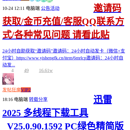
邀请码
10-24 12:11
电脑端
公告活动
获取/金币充值/客服QQ联系方
式/各种常见问题 请看此贴
24小时自助获取“邀请码”邀请码：24小时自动发卡（微信+支
付宝）https://www.yishengfk.cn/item/6mrlcp邀请码：24小时自
动发...
4
49
16.61w
发帖狂魔
VIP2
迅雷
18:16
电脑端
转载分享
2025 多线程下载工具
_V25.0.90.1592 PC绿色精简版