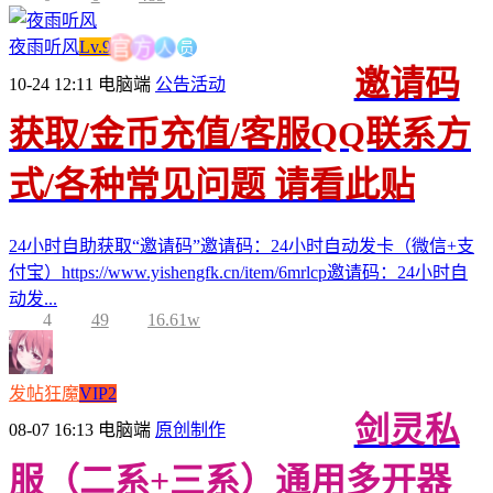
人
员
方
夜雨听风
Lv.9
官
邀请码
10-24 12:11
电脑端
公告活动
获取/金币充值/客服QQ联系方
式/各种常见问题 请看此贴
24小时自助获取“邀请码”邀请码：24小时自动发卡（微信+支
付宝）https://www.yishengfk.cn/item/6mrlcp邀请码：24小时自
动发...
4
49
16.61w
发帖狂魔
VIP2
剑灵私
08-07 16:13
电脑端
原创制作
服（二系+三系）通用多开器