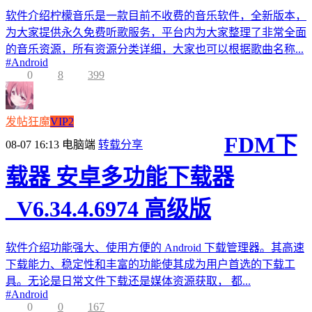
软件介绍柠檬音乐是一款目前不收费的音乐软件，全新版本，
为大家提供永久免费听歌服务，平台内为大家整理了非常全面
的音乐资源，所有资源分类详细，大家也可以根据歌曲名称...
#
Android
0
8
399
发帖狂魔
VIP2
FDM下
08-07 16:13
电脑端
转载分享
载器 安卓多功能下载器
_V6.34.4.6974 高级版
软件介绍功能强大、使用方便的 Android 下载管理器。其高速
下载能力、稳定性和丰富的功能使其成为用户首选的下载工
具。无论是日常文件下载还是媒体资源获取， 都...
#
Android
0
0
167