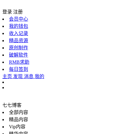
登录
注册
会员中心
我的钱包
收入记录
精品资源
原创制作
破解软件
RMB求助
每日签到
主页
发现
消息
我的
七七博客
全部内容
精品内容
Vip内容
精华内容