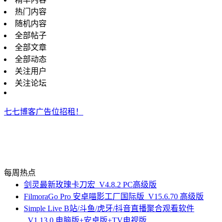
热门内容
随机内容
全部帖子
全部文章
全部动态
关注用户
关注论坛
七七博客广告位招租！
每周热点
剑灵最新玫瑰卡刀宏_V4.8.2 PC高级版
FilmoraGo Pro 安卓喵影工厂国际版_V15.6.70 高级版
Simple Live B站/斗鱼/虎牙/抖音直播聚合观看软件
_V1.13.0 电脑版+安卓版+TV电视版