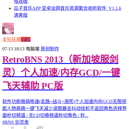
电视版
瓜子音乐APP 安卓全网音乐资源聚合收听软件_V1.1.6
清爽版
发帖狂魔
VIP2
07-13 18:13
电脑端
原创制作
RetroBNS 2013（新加坡服剑
灵）个人加速/内存GCD/一键
飞天辅助 PC版
软件功能微弱移速(走路+战斗+濒死)个人加速内存GCD无限视
距人物高跳一键飞天减少读图暴击抖动挂机不返回角色选择界
面秒切频道 / 无CD切换频道秒切角色 / 秒...
#
BNS 剑灵类
0
0
489