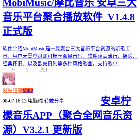
MobiMusic/摩比音乐 安卓三大
音乐平台聚合播放软件_V1.4.8
正式版
软件介绍MobiMusic是一款聚合三大音乐平台资源的听歌工
具，用户无需登录即可畅享海量音乐，软件涵盖流行、摇滚、
经典怀旧、以及欧美日韩等多种风格歌曲，支持歌单...
0
5
290
发帖狂魔
VIP2
安卓柠
08-07 16:13
电脑端
转载分享
檬音乐APP（聚合全网音乐资
源）V3.2.1 更新版