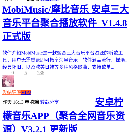
MobiMusic/摩比音乐 安卓三大
音乐平台聚合播放软件_V1.4.8
正式版
软件介绍MobiMusic是一款聚合三大音乐平台资源的听歌工
具，用户无需登录即可畅享海量音乐，软件涵盖流行、摇滚、
经典怀旧、以及欧美日韩等多种风格歌曲，支持歌单...
0
5
286
发帖狂魔
VIP2
安卓柠
昨天 16:13
电脑端
转载分享
檬音乐APP（聚合全网音乐资
源）V3.2.1 更新版