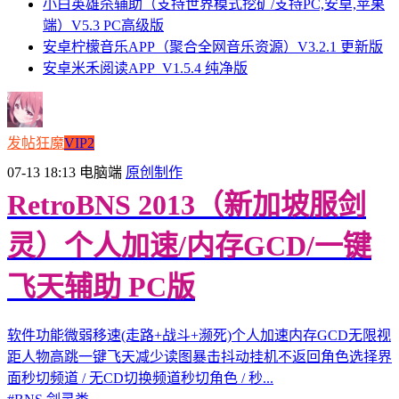
小白英雄杀辅助（支持世界模式挖矿/支持PC,安卓,苹果
端）V5.3 PC高级版
安卓柠檬音乐APP（聚合全网音乐资源）V3.2.1 更新版
安卓米禾阅读APP_V1.5.4 纯净版
发帖狂魔
VIP2
07-13 18:13
电脑端
原创制作
RetroBNS 2013（新加坡服剑
灵）个人加速/内存GCD/一键
飞天辅助 PC版
软件功能微弱移速(走路+战斗+濒死)个人加速内存GCD无限视
距人物高跳一键飞天减少读图暴击抖动挂机不返回角色选择界
面秒切频道 / 无CD切换频道秒切角色 / 秒...