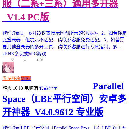
服（二系+三系）通用多开器
_V1.4 PC版
软件介绍1、多开器仅支持示例图所示的登录器。2、如若你是
此登录器，但提示不适配，请联系客服免费适配。3、如若需
要其他登录器的多开工具，请联系客服进行专属定制。多...
#
BNS 剑灵类
#
PC游戏
0
0
279
发帖狂魔
VIP2
Parallel
昨天 16:13
电脑端
转载分享
Space（LBE平行空间）安卓多
开神器_V4.0.9612 专业版
软件介绍LBE 平行空间「Parallel Space Pro」「原 LBE 双开大