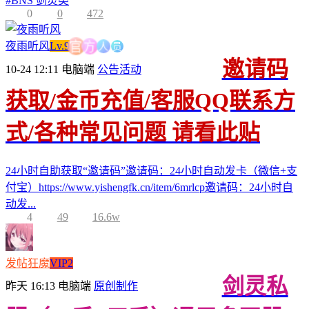
#
BNS 剑灵类
0
0
472
人
员
方
夜雨听风
Lv.9
官
邀请码
10-24 12:11
电脑端
公告活动
获取/金币充值/客服QQ联系方
式/各种常见问题 请看此贴
24小时自助获取“邀请码”邀请码：24小时自动发卡（微信+支
付宝）https://www.yishengfk.cn/item/6mrlcp邀请码：24小时自
动发...
4
49
16.6w
发帖狂魔
VIP2
剑灵私
昨天 16:13
电脑端
原创制作