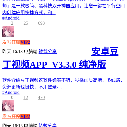
师」是一款极简、黑科技双开神器应用，让您一键在平行空间
内创建应用快捷方式，和...
#
Android
2
25
693
发帖狂魔
VIP2
安卓豆
昨天 16:13
电脑端
转载分享
丁视频APP_V3.3.0 纯净版
软件介绍豆丁视频这软件确实不错，秒播画质高清、多线路，
资源更新也挺快，不用登录。...
#
Android
0
12
470
发帖狂魔
VIP2
昨天 16:13
电脑端
转载分享