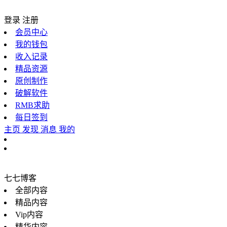
登录
注册
会员中心
我的钱包
收入记录
精品资源
原创制作
破解软件
RMB求助
每日签到
主页
发现
消息
我的
七七博客
全部内容
精品内容
Vip内容
精华内容