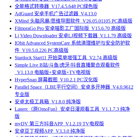
全能格式转换器_V17.4.5.648 PC绿色版
AdGuard 安卓手机广告过滤器_V4.13.0
XMind 头脑风暴/思维导图软件_V26.05.01105 PC高级版
FilmoraGo Pro 安卓喵影工厂国际版_V15.6.70 高级版
Lj Video Downloader 安卓LJ视频下载器_V1.1.79 高级版
IObit Advanced SystemCare 系统清理维护与安全防护软
件_V19.5.0.226 PC高级版
Stardock Start11 开始菜单增强工具_V2.74 高级版
Simple Live B站/斗鱼/虎牙/抖音直播聚合观看软件
_V1.13.0 电脑版+安卓版+TV电视版
HyperSnap 屏幕截图_V10.2.1 PC汉化版
Parallel Space（LBE平行空间）安卓多开神器_V4.0.9612
专业版
安卓太极工具箱_V1.8.0 纯净版
Lanerc（原OmoFun）安卓日漫观看工具_V1.1.7.3 纯净
版
myDV 第三方抖音APP_V1.2.19 TV电视版
安卓豆丁视频APP_V3.3.0 纯净版