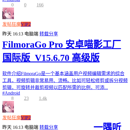
0
0
166
发帖狂魔
VIP2
昨天 16:13
电脑端
转载分享
FilmoraGo Pro 安卓喵影工厂
国际版_V15.6.70 高级版
软件介绍FilmoraGo是一个基本涵盖用户视频编辑需求的综合
工具，视频剪辑非常易用、流畅。比如可轻松修剪或拆分视频
剪辑，可旋转并裁剪视频以匹配所需的比例，可添...
#
Android
8
23
1.4k
发帖狂魔
VIP2
一隅听
昨天 16:13
电脑端
转载分享