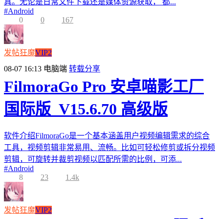
具。无论是日常文件下载还是媒体资源获取， 都...
#
Android
0
0
167
发帖狂魔
VIP2
08-07 16:13
电脑端
转载分享
FilmoraGo Pro 安卓喵影工厂
国际版_V15.6.70 高级版
软件介绍FilmoraGo是一个基本涵盖用户视频编辑需求的综合
工具，视频剪辑非常易用、流畅。比如可轻松修剪或拆分视频
剪辑，可旋转并裁剪视频以匹配所需的比例，可添...
#
Android
8
23
1.4k
发帖狂魔
VIP2