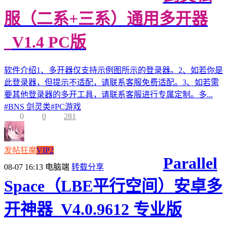
服（二系+三系）通用多开器
_V1.4 PC版
软件介绍1、多开器仅支持示例图所示的登录器。2、如若你是
此登录器，但提示不适配，请联系客服免费适配。3、如若需
要其他登录器的多开工具，请联系客服进行专属定制。多...
#
BNS 剑灵类
#
PC游戏
0
0
281
发帖狂魔
VIP2
Parallel
08-07 16:13
电脑端
转载分享
Space（LBE平行空间）安卓多
开神器_V4.0.9612 专业版