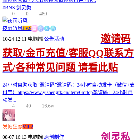
面秒切频道 / 无CD切换频道秒切角色 / 秒...
#
BNS 剑灵类
0
0
480
人
方
员
官
夜雨听风
Lv.9
邀请码
10-24 12:11
电脑端
公告活动
获取/金币充值/客服QQ联系方
式/各种常见问题 请看此贴
24小时自助获取“邀请码”邀请码：24小时自动发卡（微信+支
付宝）https://www.yishengfk.cn/item/6mrlcp邀请码：24小时自
动发...
4
49
16.6w
发帖狂魔
VIP2
剑灵私
08-07 16:13
电脑端
原创制作