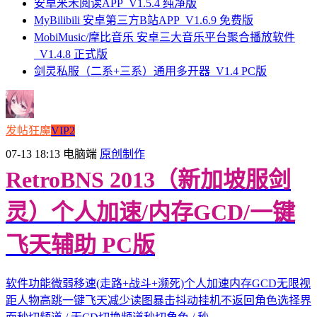
安卓米禾阅读APP_V1.5.4 纯净版
MyBilibili 安卓第三方B站APP_V1.6.9 免费版
MobiMusic/摩比音乐 安卓三大音乐平台聚合播放软件
_V1.4.8 正式版
剑灵私服（二系+三系）通用多开器_V1.4 PC版
发帖狂魔
VIP2
07-13 18:13
电脑端
原创制作
RetroBNS 2013（新加坡服剑
灵）个人加速/内存GCD/一键
飞天辅助 PC版
软件功能微弱移速(走路+战斗+濒死)个人加速内存GCD无限视
距人物高跳一键飞天减少读图暴击抖动挂机不返回角色选择界