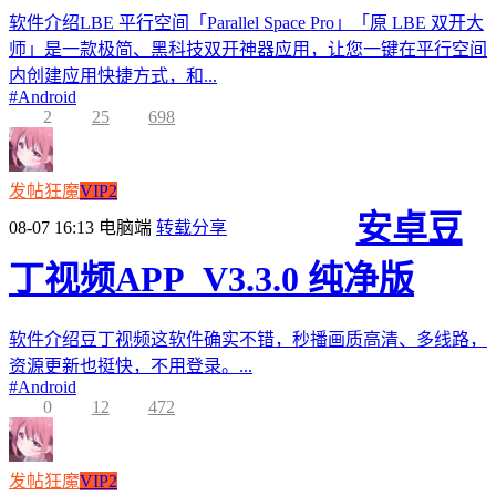
软件介绍LBE 平行空间「Parallel Space Pro」「原 LBE 双开大
师」是一款极简、黑科技双开神器应用，让您一键在平行空间
内创建应用快捷方式，和...
#
Android
2
25
698
发帖狂魔
VIP2
安卓豆
08-07 16:13
电脑端
转载分享
丁视频APP_V3.3.0 纯净版
软件介绍豆丁视频这软件确实不错，秒播画质高清、多线路，
资源更新也挺快，不用登录。...
#
Android
0
12
472
发帖狂魔
VIP2