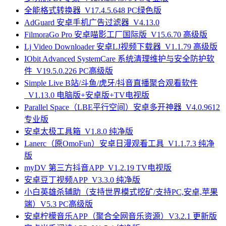
全能格式转换器_V17.4.5.648 PC绿色版
AdGuard 安卓手机广告过滤器_V4.13.0
FilmoraGo Pro 安卓喵影工厂国际版_V15.6.70 高级版
Lj Video Downloader 安卓LJ视频下载器_V1.1.79 高级版
IObit Advanced SystemCare 系统清理维护与安全防护软
件_V19.5.0.226 PC高级版
Simple Live B站/斗鱼/虎牙/抖音直播聚合观看软件
_V1.13.0 电脑版+安卓版+TV电视版
Parallel Space（LBE平行空间）安卓多开神器_V4.0.9612
专业版
安卓太极工具箱_V1.8.0 纯净版
Lanerc（原OmoFun）安卓日漫观看工具_V1.1.7.3 纯净
版
myDV 第三方抖音APP_V1.2.19 TV电视版
安卓豆丁视频APP_V3.3.0 纯净版
小白英雄杀辅助（支持世界模式挖矿/支持PC,安卓,苹果
端）V5.3 PC高级版
安卓柠檬音乐APP（聚合全网音乐资源）V3.2.1 更新版