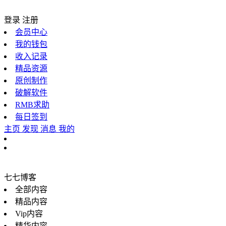
登录
注册
会员中心
我的钱包
收入记录
精品资源
原创制作
破解软件
RMB求助
每日签到
主页
发现
消息
我的
七七博客
全部内容
精品内容
Vip内容
精华内容