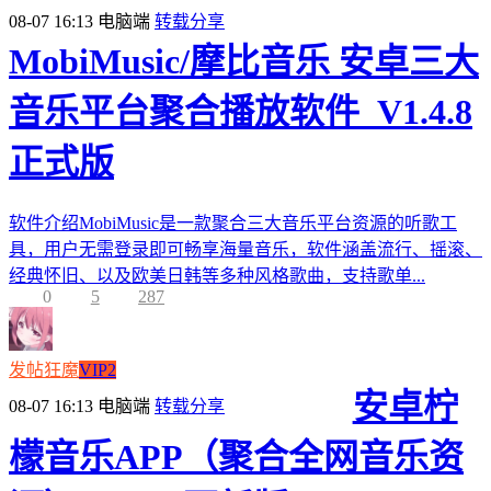
08-07 16:13
电脑端
转载分享
MobiMusic/摩比音乐 安卓三大
音乐平台聚合播放软件_V1.4.8
正式版
软件介绍MobiMusic是一款聚合三大音乐平台资源的听歌工
具，用户无需登录即可畅享海量音乐，软件涵盖流行、摇滚、
经典怀旧、以及欧美日韩等多种风格歌曲，支持歌单...
0
5
287
发帖狂魔
VIP2
安卓柠
08-07 16:13
电脑端
转载分享
檬音乐APP（聚合全网音乐资