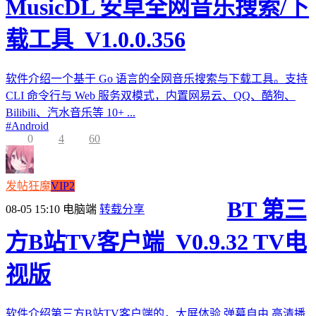
MusicDL 安卓全网音乐搜索/下
载工具_V1.0.0.356
软件介绍一个基于 Go 语言的全网音乐搜索与下载工具。支持
CLI 命令行与 Web 服务双模式，内置网易云、QQ、酷狗、
Bilibili、汽水音乐等 10+ ...
#
Android
0
4
60
发帖狂魔
VIP2
BT 第三
08-05 15:10
电脑端
转载分享
方B站TV客户端_V0.9.32 TV电
视版
软件介绍第三方B站TV客户端的，大屏体验,弹幕自由,高清播