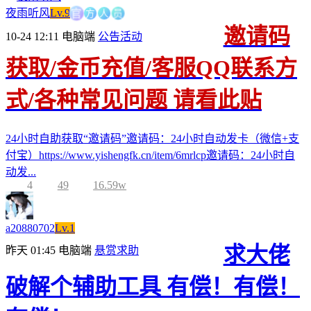
官
方
人
夜雨听风
Lv.9
员
邀请码
10-24 12:11
电脑端
公告活动
获取/金币充值/客服QQ联系方
式/各种常见问题 请看此贴
24小时自助获取“邀请码”邀请码：24小时自动发卡（微信+支
付宝）https://www.yishengfk.cn/item/6mrlcp邀请码：24小时自
动发...
4
49
16.59w
a20880702
Lv.1
求大佬
昨天 01:45
电脑端
悬赏求助
破解个辅助工具 有偿！有偿！