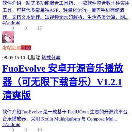
软件介绍一站式多功能聚合工具箱，一款软件整合数十种实用
工具，可替代多款单独APP，轻量化运行。覆盖手机存储清
理、文档文本处理、短视频无水印解析、生活各类计算、网...
#
Android
0
0
17
发帖狂魔
VIP2
08-05 15:10
电脑端
转载分享
FuoEvolve 安卓开源音乐播放
器（可无限下载音乐）V1.2.1
清爽版
软件介绍FuoEvolve 是一款基于 FeelUOwn 生态的开源跨平台
音乐播放器，采用 Kotlin Multiplatform 与 Compose Mul...
#
Android
0
0
19