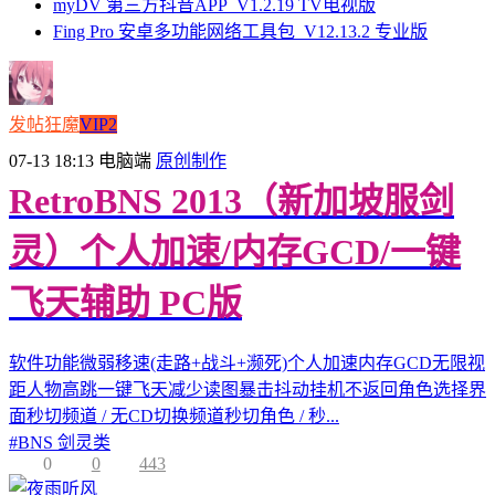
myDV 第三方抖音APP_V1.2.19 TV电视版
Fing Pro 安卓多功能网络工具包_V12.13.2 专业版
发帖狂魔
VIP2
07-13 18:13
电脑端
原创制作
RetroBNS 2013（新加坡服剑
灵）个人加速/内存GCD/一键
飞天辅助 PC版
软件功能微弱移速(走路+战斗+濒死)个人加速内存GCD无限视
距人物高跳一键飞天减少读图暴击抖动挂机不返回角色选择界
面秒切频道 / 无CD切换频道秒切角色 / 秒...
#
BNS 剑灵类
0
0
443