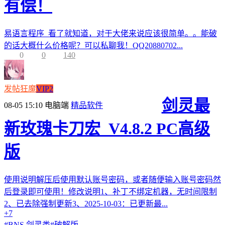
有偿！
易语言程序 看了就知道，对于大佬来说应该很简单。。能破
的话大概什么价格呢？可以私聊我！QQ20880702...
0
0
140
发帖狂魔
VIP2
剑灵最
08-05 15:10
电脑端
精品软件
新玫瑰卡刀宏_V4.8.2 PC高级
版
使用说明解压后使用默认账号密码，或者随便输入账号密码然
后登录即可使用！修改说明1、补丁不绑定机器，无时间限制
2、已去除强制更新3、2025-10-03：已更新最...
+7
#
BNS 剑灵类
#
破解版