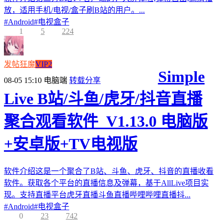
放，适用手机/电视/盒子刷B站的用户。...
#
Android
#
电视盒子
1
5
224
发帖狂魔
VIP2
Simple
08-05 15:10
电脑端
转载分享
Live B站/斗鱼/虎牙/抖音直播
聚合观看软件_V1.13.0 电脑版
+安卓版+TV电视版
软件介绍这是一个聚合了B站、斗鱼、虎牙、抖音的直播收看
软件。获取各个平台的直播信息及弹幕，基于AllLive项目实
现。支持直播平台虎牙直播斗鱼直播哔哩哔哩直播抖...
#
Android
#
电视盒子
0
23
742