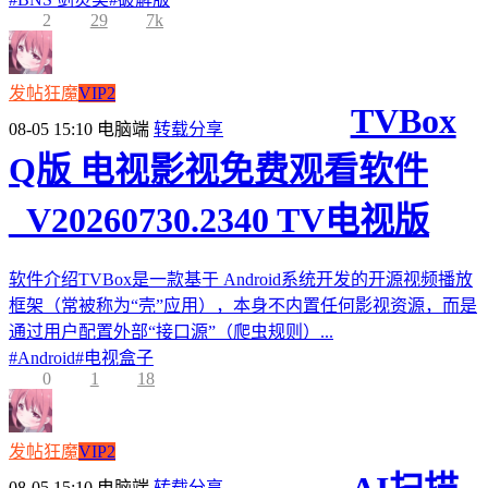
2
29
7k
发帖狂魔
VIP2
TVBox
08-05 15:10
电脑端
转载分享
Q版 电视影视免费观看软件
_V20260730.2340 TV电视版
软件介绍TVBox是一款基于 Android系统开发的开源视频播放
框架（常被称为“壳”应用），本身不内置任何影视资源，而是
通过用户配置外部“接口源”（爬虫规则）...
#
Android
#
电视盒子
0
1
18
发帖狂魔
VIP2
08-05 15:10
电脑端
转载分享