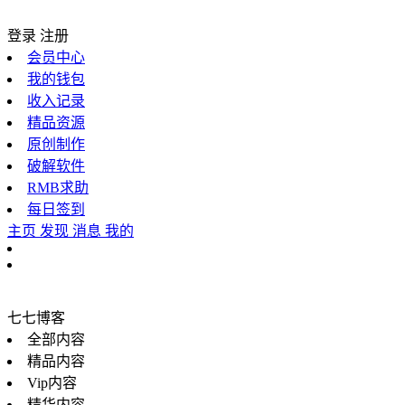
登录
注册
会员中心
我的钱包
收入记录
精品资源
原创制作
破解软件
RMB求助
每日签到
主页
发现
消息
我的
七七博客
全部内容
精品内容
Vip内容
精华内容