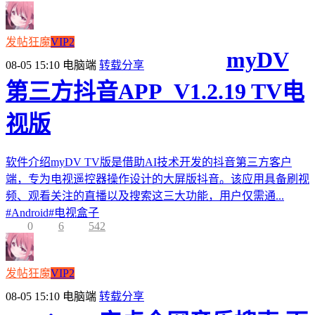
发帖狂魔
VIP2
myDV
08-05 15:10
电脑端
转载分享
第三方抖音APP_V1.2.19 TV电
视版
软件介绍myDV TV版是借助AI技术开发的抖音第三方客户
端，专为电视遥控器操作设计的大屏版抖音。该应用具备刷视
频、观看关注的直播以及搜索这三大功能，用户仅需通...
#
Android
#
电视盒子
0
6
542
发帖狂魔
VIP2
08-05 15:10
电脑端
转载分享