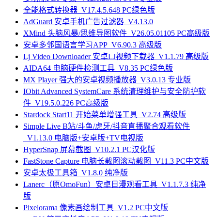
全能格式转换器_V17.4.5.648 PC绿色版
AdGuard 安卓手机广告过滤器_V4.13.0
XMind 头脑风暴/思维导图软件_V26.05.01105 PC高级版
安卓多邻国语言学习APP_V6.90.3 高级版
Lj Video Downloader 安卓LJ视频下载器_V1.1.79 高级版
AIDA64 电脑硬件检测工具_V8.35 PC绿色版
MX Player 强大的安卓视频播放器_V3.0.13 专业版
IObit Advanced SystemCare 系统清理维护与安全防护软
件_V19.5.0.226 PC高级版
Stardock Start11 开始菜单增强工具_V2.74 高级版
Simple Live B站/斗鱼/虎牙/抖音直播聚合观看软件
_V1.13.0 电脑版+安卓版+TV电视版
HyperSnap 屏幕截图_V10.2.1 PC汉化版
FastStone Capture 电脑长截图滚动截图_V11.3 PC中文版
安卓太极工具箱_V1.8.0 纯净版
Lanerc（原OmoFun）安卓日漫观看工具_V1.1.7.3 纯净
版
Pixelorama 像素画绘制工具_V1.2 PC中文版