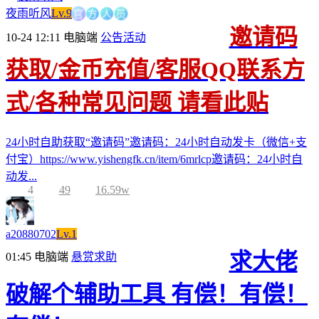
官
方
人
员
夜雨听风
Lv.9
邀请码
10-24 12:11
电脑端
公告活动
获取/金币充值/客服QQ联系方
式/各种常见问题 请看此贴
24小时自助获取“邀请码”邀请码：24小时自动发卡（微信+支
付宝）https://www.yishengfk.cn/item/6mrlcp邀请码：24小时自
动发...
4
49
16.59w
a20880702
Lv.1
求大佬
01:45
电脑端
悬赏求助
破解个辅助工具 有偿！有偿！