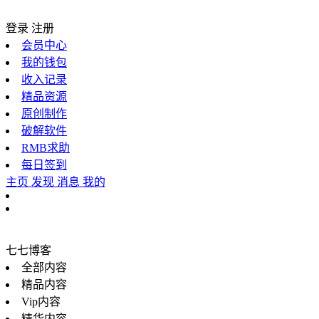
登录
注册
会员中心
我的钱包
收入记录
精品资源
原创制作
破解软件
RMB求助
每日签到
主页
发现
消息
我的
七七博客
全部内容
精品内容
Vip内容
精华内容