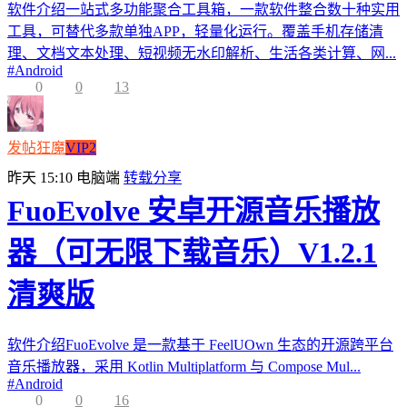
软件介绍一站式多功能聚合工具箱，一款软件整合数十种实用
工具，可替代多款单独APP，轻量化运行。覆盖手机存储清
理、文档文本处理、短视频无水印解析、生活各类计算、网...
#
Android
0
0
13
发帖狂魔
VIP2
昨天 15:10
电脑端
转载分享
FuoEvolve 安卓开源音乐播放
器（可无限下载音乐）V1.2.1
清爽版
软件介绍FuoEvolve 是一款基于 FeelUOwn 生态的开源跨平台
音乐播放器，采用 Kotlin Multiplatform 与 Compose Mul...
#
Android
0
0
16