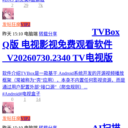
2
29
7k
发帖狂魔
VIP2
TVBox
昨天 15:10
电脑端
转载分享
Q版 电视影视免费观看软件
_V20260730.2340 TV电视版
软件介绍TVBox是一款基于 Android系统开发的开源视频播放
框架（常被称为“壳”应用），本身不内置任何影视资源，而是
通过用户配置外部“接口源”（爬虫规则）...
#
Android
#
电视盒子
0
1
14
发帖狂魔
VIP2
昨天 15:10
电脑端
转载分享