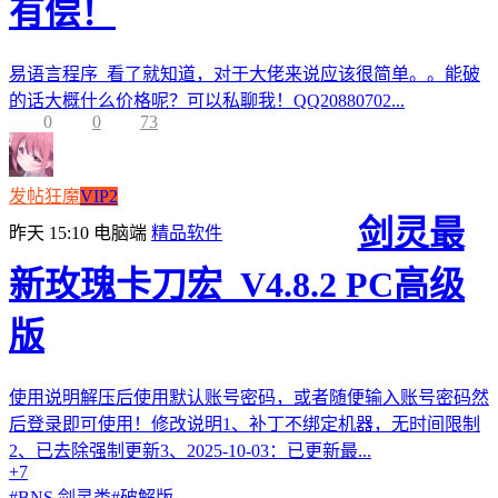
有偿！
易语言程序 看了就知道，对于大佬来说应该很简单。。能破
的话大概什么价格呢？可以私聊我！QQ20880702...
0
0
73
发帖狂魔
VIP2
剑灵最
昨天 15:10
电脑端
精品软件
新玫瑰卡刀宏_V4.8.2 PC高级
版
使用说明解压后使用默认账号密码，或者随便输入账号密码然
后登录即可使用！修改说明1、补丁不绑定机器，无时间限制
2、已去除强制更新3、2025-10-03：已更新最...
+7
#
BNS 剑灵类
#
破解版