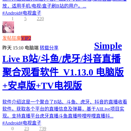
放，适用手机/电视/盒子刷B站的用户。...
#
Android
#
电视盒子
1
5
220
发帖狂魔
VIP2
Simple
昨天 15:10
电脑端
转载分享
Live B站/斗鱼/虎牙/抖音直播
聚合观看软件_V1.13.0 电脑版
+安卓版+TV电视版
软件介绍这是一个聚合了B站、斗鱼、虎牙、抖音的直播收看
软件。获取各个平台的直播信息及弹幕，基于AllLive项目实
现。支持直播平台虎牙直播斗鱼直播哔哩哔哩直播抖...
#
Android
#
电视盒子
0
23
739