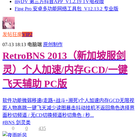
myDV 第三方抖音APP_V1.2.19 TV电视版
Fing Pro 安卓多功能网络工具包_V12.13.2 专业版
发帖狂魔
VIP2
07-13 18:13
电脑端
原创制作
RetroBNS 2013（新加坡服剑
灵）个人加速/内存GCD/一键
飞天辅助 PC版
软件功能微弱移速(走路+战斗+濒死)个人加速内存GCD无限视
距人物高跳一键飞天减少读图暴击抖动挂机不返回角色选择界
面秒切频道 / 无CD切换频道秒切角色 / 秒...
#
BNS 剑灵类
0
0
435