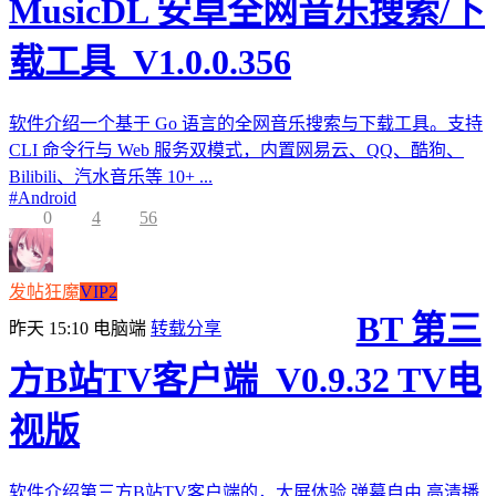
MusicDL 安卓全网音乐搜索/下
载工具_V1.0.0.356
软件介绍一个基于 Go 语言的全网音乐搜索与下载工具。支持
CLI 命令行与 Web 服务双模式，内置网易云、QQ、酷狗、
Bilibili、汽水音乐等 10+ ...
#
Android
0
4
56
发帖狂魔
VIP2
BT 第三
昨天 15:10
电脑端
转载分享
方B站TV客户端_V0.9.32 TV电
视版
软件介绍第三方B站TV客户端的，大屏体验,弹幕自由,高清播