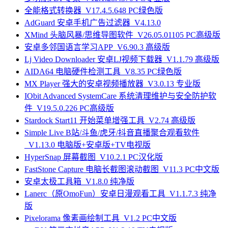
全能格式转换器_V17.4.5.648 PC绿色版
AdGuard 安卓手机广告过滤器_V4.13.0
XMind 头脑风暴/思维导图软件_V26.05.01105 PC高级版
安卓多邻国语言学习APP_V6.90.3 高级版
Lj Video Downloader 安卓LJ视频下载器_V1.1.79 高级版
AIDA64 电脑硬件检测工具_V8.35 PC绿色版
MX Player 强大的安卓视频播放器_V3.0.13 专业版
IObit Advanced SystemCare 系统清理维护与安全防护软
件_V19.5.0.226 PC高级版
Stardock Start11 开始菜单增强工具_V2.74 高级版
Simple Live B站/斗鱼/虎牙/抖音直播聚合观看软件
_V1.13.0 电脑版+安卓版+TV电视版
HyperSnap 屏幕截图_V10.2.1 PC汉化版
FastStone Capture 电脑长截图滚动截图_V11.3 PC中文版
安卓太极工具箱_V1.8.0 纯净版
Lanerc（原OmoFun）安卓日漫观看工具_V1.1.7.3 纯净
版
Pixelorama 像素画绘制工具_V1.2 PC中文版