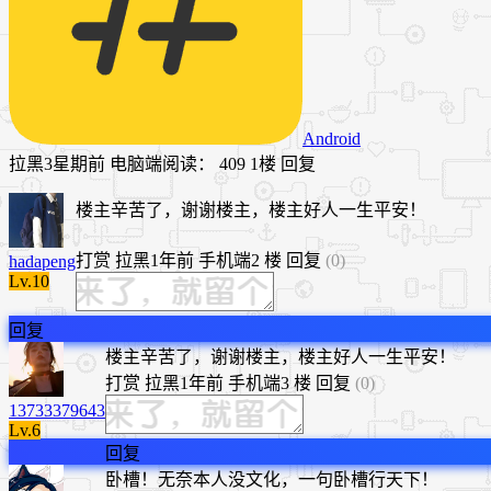
Android
拉黑
3星期前
电脑端
阅读： 409
1楼
回复
楼主辛苦了，谢谢楼主，楼主好人一生平安！
打赏
拉黑
1年前
手机端
2 楼
回复
(0)
hadapeng
Lv.10
回复
​楼主辛苦了，谢谢楼主，楼主好人一生平安！
打赏
拉黑
1年前
手机端
3 楼
回复
(0)
13733379643
Lv.6
回复
卧槽！无奈本人没文化，一句卧槽行天下！