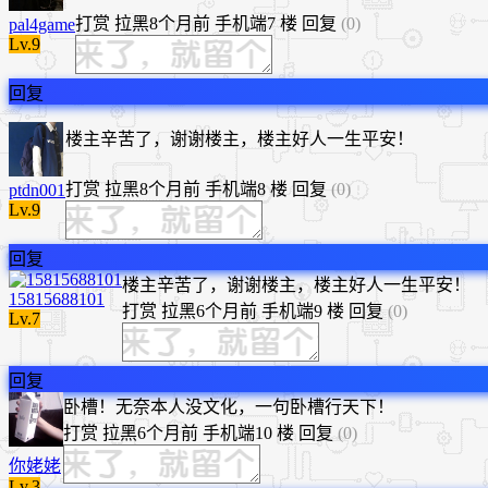
打赏
拉黑
8个月前
手机端
7 楼
回复
(0)
pal4game
Lv.9
回复
楼主辛苦了，谢谢楼主，楼主好人一生平安！
打赏
拉黑
8个月前
手机端
8 楼
回复
(0)
ptdn001
Lv.9
回复
​楼主辛苦了，谢谢楼主，楼主好人一生平安！
15815688101
打赏
拉黑
6个月前
手机端
9 楼
回复
(0)
Lv.7
回复
卧槽！无奈本人没文化，一句卧槽行天下！
打赏
拉黑
6个月前
手机端
10 楼
回复
(0)
你姥姥
Lv.3