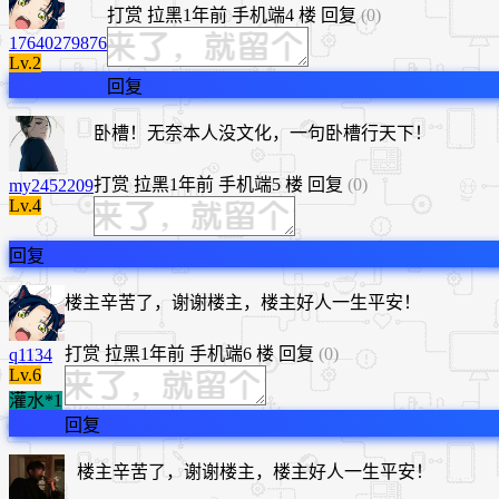
打赏
拉黑
1年前
手机端
4 楼
回复
(0)
17640279876
Lv.2
回复
卧槽！无奈本人没文化，一句卧槽行天下！
打赏
拉黑
1年前
手机端
5 楼
回复
(0)
my2452209
Lv.4
回复
楼主辛苦了，谢谢楼主，楼主好人一生平安！
打赏
拉黑
1年前
手机端
6 楼
回复
(0)
q1134
Lv.6
灌水*1
回复
楼主辛苦了，谢谢楼主，楼主好人一生平安！