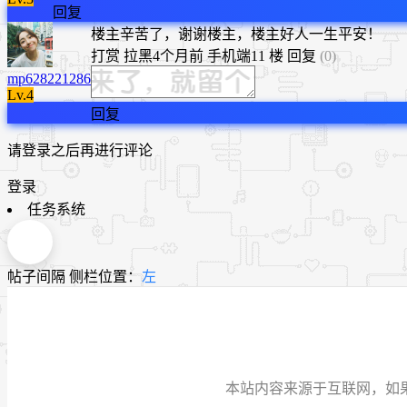
回复
​楼主辛苦了，谢谢楼主，楼主好人一生平安！
打赏
拉黑
4个月前
手机端
11 楼
回复
(0)
mp628221286
Lv.4
回复
请登录之后再进行评论
登录
任务系统
帖子间隔
侧栏位置：
左
本站内容来源于互联网，如果有侵