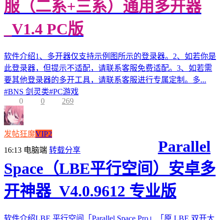
服（二系+三系）通用多开器
_V1.4 PC版
软件介绍1、多开器仅支持示例图所示的登录器。2、如若你是
此登录器，但提示不适配，请联系客服免费适配。3、如若需
要其他登录器的多开工具，请联系客服进行专属定制。多...
#
BNS 剑灵类
#
PC游戏
0
0
269
发帖狂魔
VIP2
Parallel
16:13
电脑端
转载分享
Space（LBE平行空间）安卓多
开神器_V4.0.9612 专业版
软件介绍LBE 平行空间「Parallel Space Pro」「原 LBE 双开大