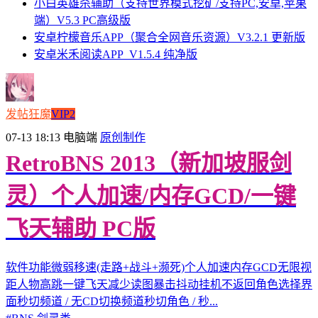
小白英雄杀辅助（支持世界模式挖矿/支持PC,安卓,苹果
端）V5.3 PC高级版
安卓柠檬音乐APP（聚合全网音乐资源）V3.2.1 更新版
安卓米禾阅读APP_V1.5.4 纯净版
发帖狂魔
VIP2
07-13 18:13
电脑端
原创制作
RetroBNS 2013（新加坡服剑
灵）个人加速/内存GCD/一键
飞天辅助 PC版
软件功能微弱移速(走路+战斗+濒死)个人加速内存GCD无限视
距人物高跳一键飞天减少读图暴击抖动挂机不返回角色选择界
面秒切频道 / 无CD切换频道秒切角色 / 秒...