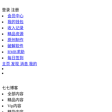
登录
注册
会员中心
我的钱包
收入记录
精品资源
原创制作
破解软件
RMB求助
每日签到
主页
发现
消息
我的
七七博客
全部内容
精品内容
Vip内容
精华内容