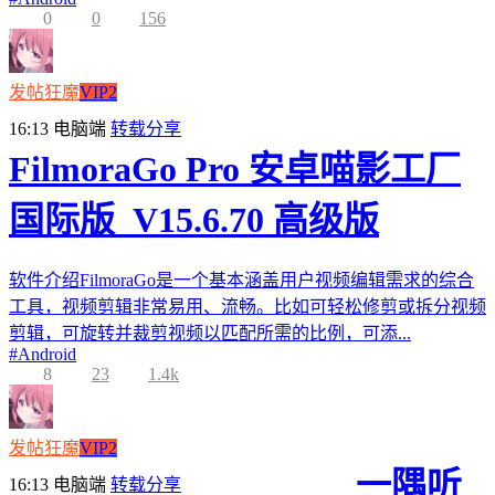
0
0
156
发帖狂魔
VIP2
16:13
电脑端
转载分享
FilmoraGo Pro 安卓喵影工厂
国际版_V15.6.70 高级版
软件介绍FilmoraGo是一个基本涵盖用户视频编辑需求的综合
工具，视频剪辑非常易用、流畅。比如可轻松修剪或拆分视频
剪辑，可旋转并裁剪视频以匹配所需的比例，可添...
#
Android
8
23
1.4k
发帖狂魔
VIP2
一隅听
16:13
电脑端
转载分享