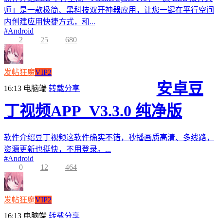
师」是一款极简、黑科技双开神器应用，让您一键在平行空间
内创建应用快捷方式，和...
#
Android
2
25
680
发帖狂魔
VIP2
安卓豆
16:13
电脑端
转载分享
丁视频APP_V3.3.0 纯净版
软件介绍豆丁视频这软件确实不错，秒播画质高清、多线路，
资源更新也挺快，不用登录。...
#
Android
0
12
464
发帖狂魔
VIP2
16:13
电脑端
转载分享