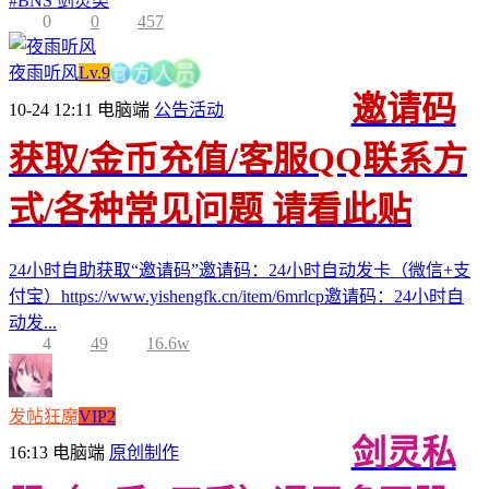
#
BNS 剑灵类
0
0
457
官
夜雨听风
Lv.9
方
人
员
邀请码
10-24 12:11
电脑端
公告活动
获取/金币充值/客服QQ联系方
式/各种常见问题 请看此贴
24小时自助获取“邀请码”邀请码：24小时自动发卡（微信+支
付宝）https://www.yishengfk.cn/item/6mrlcp邀请码：24小时自
动发...
4
49
16.6w
发帖狂魔
VIP2
剑灵私
16:13
电脑端
原创制作