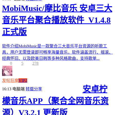
MobiMusic/摩比音乐 安卓三大
音乐平台聚合播放软件_V1.4.8
正式版
软件介绍MobiMusic是一款聚合三大音乐平台资源的听歌工
具，用户无需登录即可畅享海量音乐，软件涵盖流行、摇滚、
经典怀旧、以及欧美日韩等多种风格歌曲，支持歌单...
0
5
278
发帖狂魔
VIP2
安卓柠
16:13
电脑端
转载分享
檬音乐APP（聚合全网音乐资
源）V3.2.1 更新版