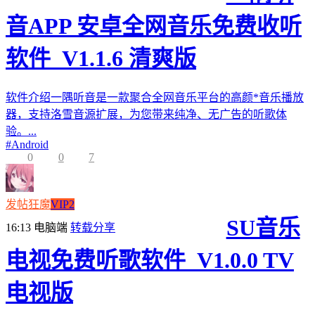
音APP 安卓全网音乐免费收听
软件_V1.1.6 清爽版
软件介绍一隅听音是一款聚合全网音乐平台的高颜*音乐播放
器，支持洛雪音源扩展，为您带来纯净、无广告的听歌体
验。...
#
Android
0
0
7
发帖狂魔
VIP2
SU音乐
16:13
电脑端
转载分享
电视免费听歌软件_V1.0.0 TV
电视版