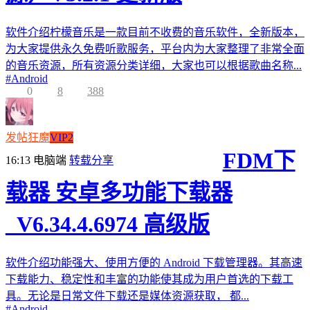
软件介绍柠檬音乐是一款目前不收费的音乐软件，全新版本，
为大家提供永久免费听歌服务，平台内为大家整理了非常全面
的音乐资源，所有资源分类详细，大家也可以根据歌曲名称...
#
Android
0
8
388
发帖狂魔
VIP2
FDM下
16:13
电脑端
转载分享
载器 安卓多功能下载器
_V6.34.4.6974 高级版
软件介绍功能强大、使用方便的 Android 下载管理器。其高速
下载能力、稳定性和丰富的功能使其成为用户首选的下载工
具。无论是日常文件下载还是媒体资源获取， 都...
#
Android