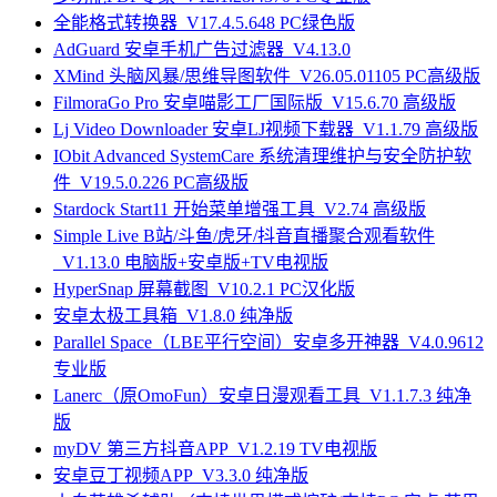
全能格式转换器_V17.4.5.648 PC绿色版
AdGuard 安卓手机广告过滤器_V4.13.0
XMind 头脑风暴/思维导图软件_V26.05.01105 PC高级版
FilmoraGo Pro 安卓喵影工厂国际版_V15.6.70 高级版
Lj Video Downloader 安卓LJ视频下载器_V1.1.79 高级版
IObit Advanced SystemCare 系统清理维护与安全防护软
件_V19.5.0.226 PC高级版
Stardock Start11 开始菜单增强工具_V2.74 高级版
Simple Live B站/斗鱼/虎牙/抖音直播聚合观看软件
_V1.13.0 电脑版+安卓版+TV电视版
HyperSnap 屏幕截图_V10.2.1 PC汉化版
安卓太极工具箱_V1.8.0 纯净版
Parallel Space（LBE平行空间）安卓多开神器_V4.0.9612
专业版
Lanerc（原OmoFun）安卓日漫观看工具_V1.1.7.3 纯净
版
myDV 第三方抖音APP_V1.2.19 TV电视版
安卓豆丁视频APP_V3.3.0 纯净版