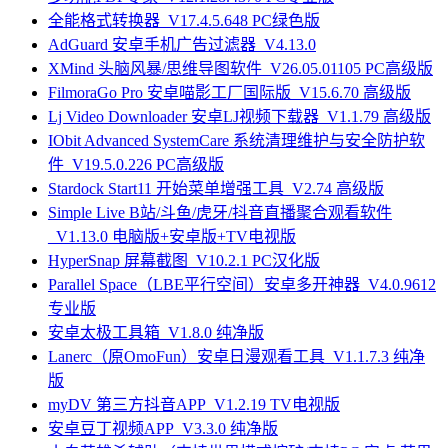
全能格式转换器_V17.4.5.648 PC绿色版
AdGuard 安卓手机广告过滤器_V4.13.0
XMind 头脑风暴/思维导图软件_V26.05.01105 PC高级版
FilmoraGo Pro 安卓喵影工厂国际版_V15.6.70 高级版
Lj Video Downloader 安卓LJ视频下载器_V1.1.79 高级版
IObit Advanced SystemCare 系统清理维护与安全防护软
件_V19.5.0.226 PC高级版
Stardock Start11 开始菜单增强工具_V2.74 高级版
Simple Live B站/斗鱼/虎牙/抖音直播聚合观看软件
_V1.13.0 电脑版+安卓版+TV电视版
HyperSnap 屏幕截图_V10.2.1 PC汉化版
Parallel Space（LBE平行空间）安卓多开神器_V4.0.9612
专业版
安卓太极工具箱_V1.8.0 纯净版
Lanerc（原OmoFun）安卓日漫观看工具_V1.1.7.3 纯净
版
myDV 第三方抖音APP_V1.2.19 TV电视版
安卓豆丁视频APP_V3.3.0 纯净版