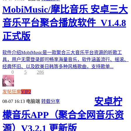
MobiMusic/摩比音乐 安卓三大
音乐平台聚合播放软件_V1.4.8
正式版
软件介绍MobiMusic是一款聚合三大音乐平台资源的听歌工
具，用户无需登录即可畅享海量音乐，软件涵盖流行、摇滚、
经典怀旧、以及欧美日韩等多种风格歌曲，支持歌单...
0
5
286
发帖狂魔
VIP2
安卓柠
08-07 16:13
电脑端
转载分享
檬音乐APP（聚合全网音乐资
源）V3.2.1 更新版