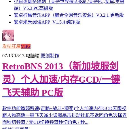
小白英雄杀辅助（支持世界模式挖矿/支持PC,安卓,苹果
端）V5.3 PC高级版
安卓柠檬音乐APP（聚合全网音乐资源）V3.2.1 更新版
安卓米禾阅读APP_V1.5.4 纯净版
发帖狂魔
VIP2
07-13 18:13
电脑端
原创制作
RetroBNS 2013（新加坡服剑
灵）个人加速/内存GCD/一键
飞天辅助 PC版
软件功能微弱移速(走路+战斗+濒死)个人加速内存GCD无限视
距人物高跳一键飞天减少读图暴击抖动挂机不返回角色选择界
面秒切频道 / 无CD切换频道秒切角色 / 秒...