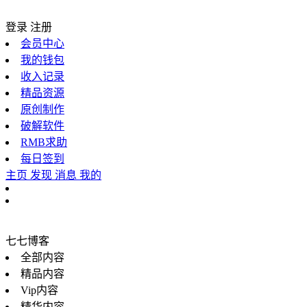
登录
注册
会员中心
我的钱包
收入记录
精品资源
原创制作
破解软件
RMB求助
每日签到
主页
发现
消息
我的
七七博客
全部内容
精品内容
Vip内容
精华内容