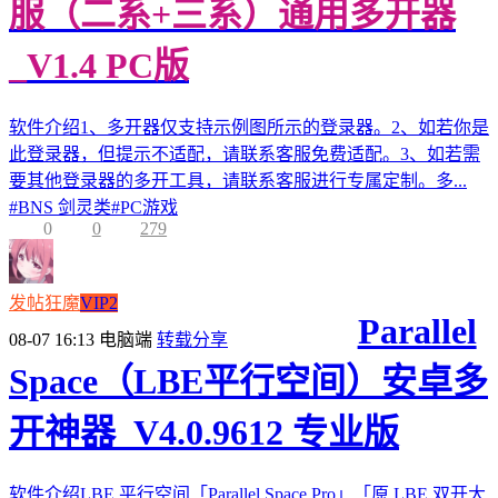
服（二系+三系）通用多开器
_V1.4 PC版
软件介绍1、多开器仅支持示例图所示的登录器。2、如若你是
此登录器，但提示不适配，请联系客服免费适配。3、如若需
要其他登录器的多开工具，请联系客服进行专属定制。多...
#
BNS 剑灵类
#
PC游戏
0
0
279
发帖狂魔
VIP2
Parallel
08-07 16:13
电脑端
转载分享
Space（LBE平行空间）安卓多
开神器_V4.0.9612 专业版
软件介绍LBE 平行空间「Parallel Space Pro」「原 LBE 双开大