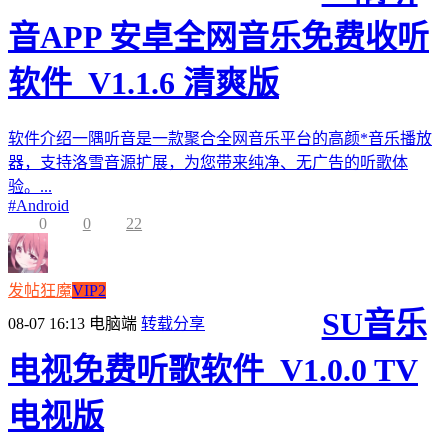
音APP 安卓全网音乐免费收听
软件_V1.1.6 清爽版
软件介绍一隅听音是一款聚合全网音乐平台的高颜*音乐播放
器，支持洛雪音源扩展，为您带来纯净、无广告的听歌体
验。...
#
Android
0
0
22
发帖狂魔
VIP2
SU音乐
08-07 16:13
电脑端
转载分享
电视免费听歌软件_V1.0.0 TV
电视版