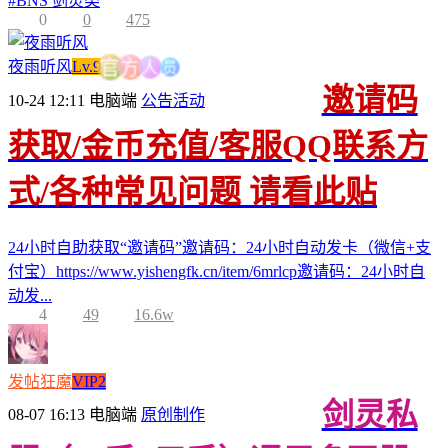
#
BNS 剑灵类
0
0
475
员
人
夜雨听风
Lv.9
方
官
邀请码
10-24 12:11
电脑端
公告活动
获取/金币充值/客服QQ联系方
式/各种常见问题 请看此贴
24小时自助获取“邀请码”邀请码：24小时自动发卡（微信+支
付宝）https://www.yishengfk.cn/item/6mrlcp邀请码：24小时自
动发...
4
49
16.6w
发帖狂魔
VIP2
剑灵私
08-07 16:13
电脑端
原创制作