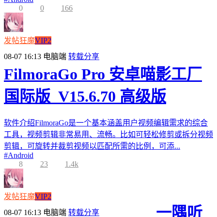
0
0
166
发帖狂魔
VIP2
08-07 16:13
电脑端
转载分享
FilmoraGo Pro 安卓喵影工厂
国际版_V15.6.70 高级版
软件介绍FilmoraGo是一个基本涵盖用户视频编辑需求的综合
工具，视频剪辑非常易用、流畅。比如可轻松修剪或拆分视频
剪辑，可旋转并裁剪视频以匹配所需的比例，可添...
#
Android
8
23
1.4k
发帖狂魔
VIP2
一隅听
08-07 16:13
电脑端
转载分享