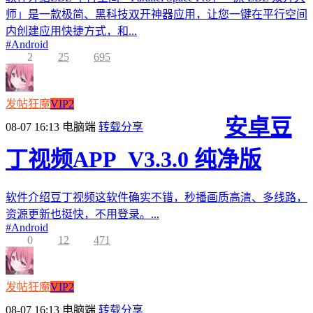
师」是一款极简、黑科技双开神器应用，让您一键在平行空间
内创建应用快捷方式，和...
#
Android
2
25
695
发帖狂魔
VIP2
安卓豆
08-07 16:13
电脑端
转载分享
丁视频APP_V3.3.0 纯净版
软件介绍豆丁视频这软件确实不错，秒播画质高清、多线路，
资源更新也挺快，不用登录。...
#
Android
0
12
471
发帖狂魔
VIP2
08-07 16:13
电脑端
转载分享