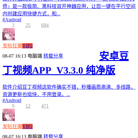
师」是一款极简、黑科技双开神器应用，让您一键在平行空间
内创建应用快捷方式，和...
#
Android
2
25
694
发帖狂魔
VIP2
安卓豆
08-07 16:13
电脑端
转载分享
丁视频APP_V3.3.0 纯净版
软件介绍豆丁视频这软件确实不错，秒播画质高清、多线路，
资源更新也挺快，不用登录。...
#
Android
0
12
471
发帖狂魔
VIP2
08-07 16:13
电脑端
转载分享