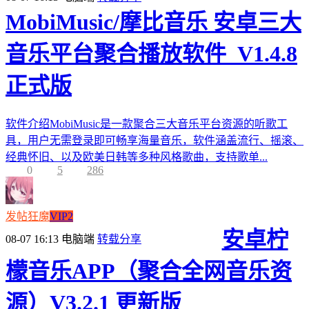
MobiMusic/摩比音乐 安卓三大
音乐平台聚合播放软件_V1.4.8
正式版
软件介绍MobiMusic是一款聚合三大音乐平台资源的听歌工
具，用户无需登录即可畅享海量音乐，软件涵盖流行、摇滚、
经典怀旧、以及欧美日韩等多种风格歌曲，支持歌单...
0
5
286
发帖狂魔
VIP2
安卓柠
08-07 16:13
电脑端
转载分享
檬音乐APP（聚合全网音乐资
源）V3.2.1 更新版