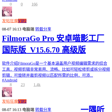
0
0
166
发帖狂魔
VIP2
08-07 16:13
电脑端
转载分享
FilmoraGo Pro 安卓喵影工厂
国际版_V15.6.70 高级版
软件介绍FilmoraGo是一个基本涵盖用户视频编辑需求的综合
工具，视频剪辑非常易用、流畅。比如可轻松修剪或拆分视频
剪辑，可旋转并裁剪视频以匹配所需的比例，可添...
#
Android
8
23
1.4k
发帖狂魔
VIP2
一隅听
08-07 16:13
电脑端
转载分享