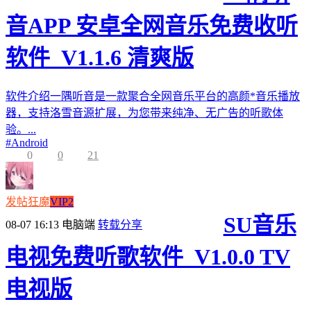
音APP 安卓全网音乐免费收听
软件_V1.1.6 清爽版
软件介绍一隅听音是一款聚合全网音乐平台的高颜*音乐播放
器，支持洛雪音源扩展，为您带来纯净、无广告的听歌体
验。...
#
Android
0
0
21
发帖狂魔
VIP2
SU音乐
08-07 16:13
电脑端
转载分享
电视免费听歌软件_V1.0.0 TV
电视版