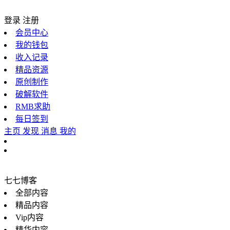
登录
注册
会员中心
我的钱包
收入记录
精品资源
原创制作
破解软件
RMB求助
每日签到
主页
发现
消息
我的
七七博客
全部内容
精品内容
Vip内容
精华内容