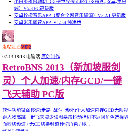
小白英雄杀辅助（支持世界模式挖矿/支持PC,安卓,苹果
端）V5.3 PC高级版
安卓柠檬音乐APP（聚合全网音乐资源）V3.2.1 更新版
安卓米禾阅读APP_V1.5.4 纯净版
发帖狂魔
VIP2
07-13 18:13
电脑端
原创制作
RetroBNS 2013（新加坡服剑
灵）个人加速/内存GCD/一键
飞天辅助 PC版
软件功能微弱移速(走路+战斗+濒死)个人加速内存GCD无限视
距人物高跳一键飞天减少读图暴击抖动挂机不返回角色选择界
面秒切频道 / 无CD切换频道秒切角色 / 秒...