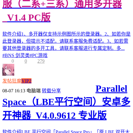
服（二系+三系）通用多开器
_V1.4 PC版
软件介绍1、多开器仅支持示例图所示的登录器。2、如若你是
此登录器，但提示不适配，请联系客服免费适配。3、如若需
要其他登录器的多开工具，请联系客服进行专属定制。多...
#
BNS 剑灵类
#
PC游戏
0
0
279
发帖狂魔
VIP2
Parallel
08-07 16:13
电脑端
转载分享
Space（LBE平行空间）安卓多
开神器_V4.0.9612 专业版
软件介绍LBE 平行空间「Parallel Space Pro」「原 LBE 双开大