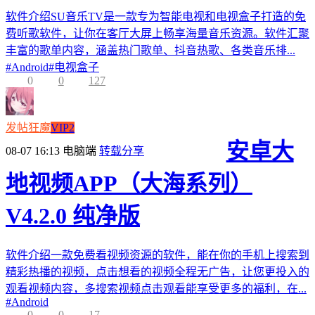
软件介绍SU音乐TV是一款专为智能电视和电视盒子打造的免
费听歌软件，让你在客厅大屏上畅享海量音乐资源。软件汇聚
丰富的歌单内容，涵盖热门歌单、抖音热歌、各类音乐排...
#
Android
#
电视盒子
0
0
127
发帖狂魔
VIP2
安卓大
08-07 16:13
电脑端
转载分享
地视频APP（大海系列）
V4.2.0 纯净版
软件介绍一款免费看视频资源的软件，能在你的手机上搜索到
精彩热播的视频，点击想看的视频全程无广告，让您更投入的
观看视频内容，多搜索视频点击观看能享受更多的福利，在...
#
Android
0
0
17