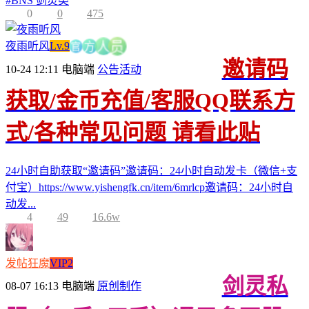
#
BNS 剑灵类
0
0
475
官
夜雨听风
Lv.9
方
员
人
邀请码
10-24 12:11
电脑端
公告活动
获取/金币充值/客服QQ联系方
式/各种常见问题 请看此贴
24小时自助获取“邀请码”邀请码：24小时自动发卡（微信+支
付宝）https://www.yishengfk.cn/item/6mrlcp邀请码：24小时自
动发...
4
49
16.6w
发帖狂魔
VIP2
剑灵私
08-07 16:13
电脑端
原创制作