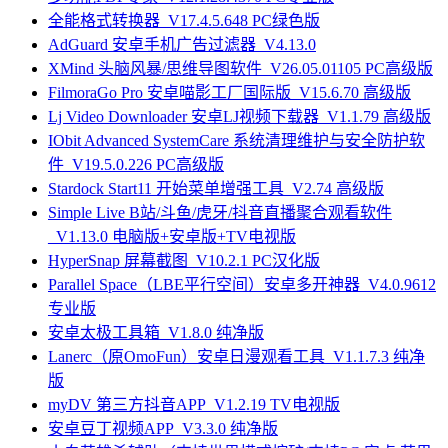
全能格式转换器_V17.4.5.648 PC绿色版
AdGuard 安卓手机广告过滤器_V4.13.0
XMind 头脑风暴/思维导图软件_V26.05.01105 PC高级版
FilmoraGo Pro 安卓喵影工厂国际版_V15.6.70 高级版
Lj Video Downloader 安卓LJ视频下载器_V1.1.79 高级版
IObit Advanced SystemCare 系统清理维护与安全防护软
件_V19.5.0.226 PC高级版
Stardock Start11 开始菜单增强工具_V2.74 高级版
Simple Live B站/斗鱼/虎牙/抖音直播聚合观看软件
_V1.13.0 电脑版+安卓版+TV电视版
HyperSnap 屏幕截图_V10.2.1 PC汉化版
Parallel Space（LBE平行空间）安卓多开神器_V4.0.9612
专业版
安卓太极工具箱_V1.8.0 纯净版
Lanerc（原OmoFun）安卓日漫观看工具_V1.1.7.3 纯净
版
myDV 第三方抖音APP_V1.2.19 TV电视版
安卓豆丁视频APP_V3.3.0 纯净版