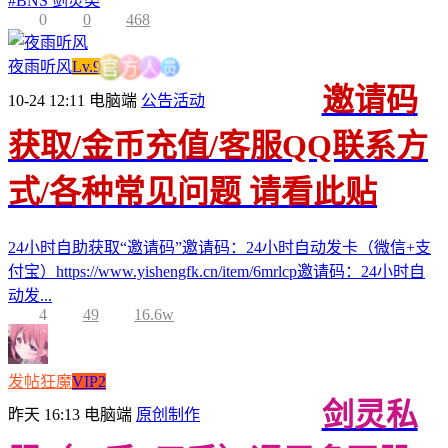
#
BNS 剑灵类
0
0
468
员
人
夜雨听风
Lv.9
方
官
邀请码
10-24 12:11
电脑端
公告活动
获取/金币充值/客服QQ联系方
式/各种常见问题 请看此贴
24小时自助获取“邀请码”邀请码：24小时自动发卡（微信+支
付宝）https://www.yishengfk.cn/item/6mrlcp邀请码：24小时自
动发...
4
49
16.6w
发帖狂魔
VIP2
剑灵私
昨天 16:13
电脑端
原创制作