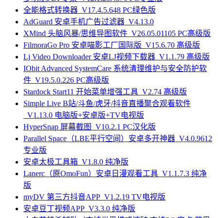
全能格式转换器_V17.4.5.648 PC绿色版
AdGuard 安卓手机广告过滤器_V4.13.0
XMind 头脑风暴/思维导图软件_V26.05.01105 PC高级版
FilmoraGo Pro 安卓喵影工厂国际版_V15.6.70 高级版
Lj Video Downloader 安卓LJ视频下载器_V1.1.79 高级版
IObit Advanced SystemCare 系统清理维护与安全防护软
件_V19.5.0.226 PC高级版
Stardock Start11 开始菜单增强工具_V2.74 高级版
Simple Live B站/斗鱼/虎牙/抖音直播聚合观看软件
_V1.13.0 电脑版+安卓版+TV电视版
HyperSnap 屏幕截图_V10.2.1 PC汉化版
Parallel Space（LBE平行空间）安卓多开神器_V4.0.9612
专业版
安卓太极工具箱_V1.8.0 纯净版
Lanerc（原OmoFun）安卓日漫观看工具_V1.1.7.3 纯净
版
myDV 第三方抖音APP_V1.2.19 TV电视版
安卓豆丁视频APP_V3.3.0 纯净版