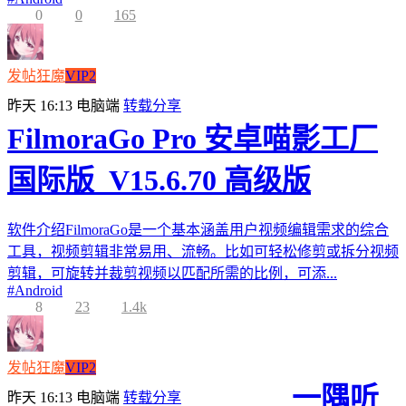
0
0
165
发帖狂魔
VIP2
昨天 16:13
电脑端
转载分享
FilmoraGo Pro 安卓喵影工厂
国际版_V15.6.70 高级版
软件介绍FilmoraGo是一个基本涵盖用户视频编辑需求的综合
工具，视频剪辑非常易用、流畅。比如可轻松修剪或拆分视频
剪辑，可旋转并裁剪视频以匹配所需的比例，可添...
#
Android
8
23
1.4k
发帖狂魔
VIP2
一隅听
昨天 16:13
电脑端
转载分享