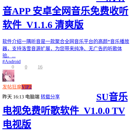
音APP 安卓全网音乐免费收听
软件_V1.1.6 清爽版
软件介绍一隅听音是一款聚合全网音乐平台的高颜*音乐播放
器，支持洛雪音源扩展，为您带来纯净、无广告的听歌体
验。...
#
Android
0
0
16
发帖狂魔
VIP2
SU音乐
昨天 16:13
电脑端
转载分享
电视免费听歌软件_V1.0.0 TV
电视版