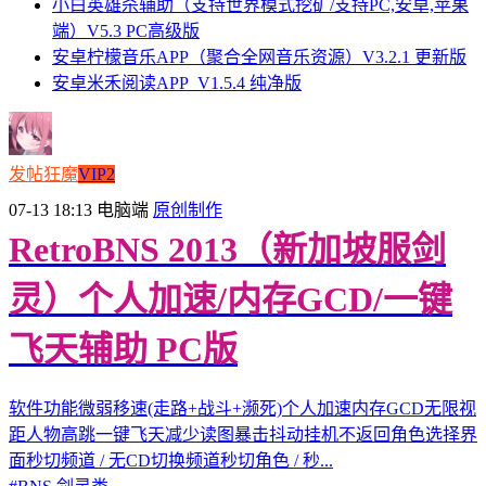
小白英雄杀辅助（支持世界模式挖矿/支持PC,安卓,苹果
端）V5.3 PC高级版
安卓柠檬音乐APP（聚合全网音乐资源）V3.2.1 更新版
安卓米禾阅读APP_V1.5.4 纯净版
发帖狂魔
VIP2
07-13 18:13
电脑端
原创制作
RetroBNS 2013（新加坡服剑
灵）个人加速/内存GCD/一键
飞天辅助 PC版
软件功能微弱移速(走路+战斗+濒死)个人加速内存GCD无限视
距人物高跳一键飞天减少读图暴击抖动挂机不返回角色选择界
面秒切频道 / 无CD切换频道秒切角色 / 秒...