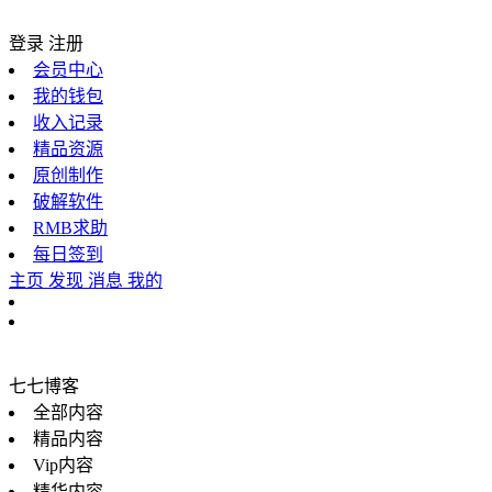
登录
注册
会员中心
我的钱包
收入记录
精品资源
原创制作
破解软件
RMB求助
每日签到
主页
发现
消息
我的
七七博客
全部内容
精品内容
Vip内容
精华内容