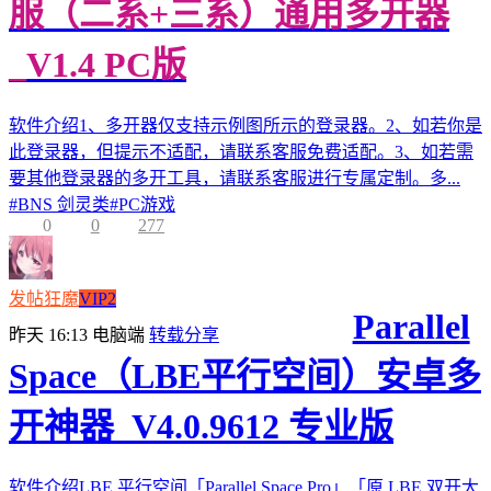
服（二系+三系）通用多开器
_V1.4 PC版
软件介绍1、多开器仅支持示例图所示的登录器。2、如若你是
此登录器，但提示不适配，请联系客服免费适配。3、如若需
要其他登录器的多开工具，请联系客服进行专属定制。多...
#
BNS 剑灵类
#
PC游戏
0
0
277
发帖狂魔
VIP2
Parallel
昨天 16:13
电脑端
转载分享
Space（LBE平行空间）安卓多
开神器_V4.0.9612 专业版
软件介绍LBE 平行空间「Parallel Space Pro」「原 LBE 双开大