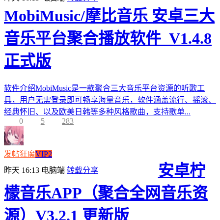
MobiMusic/摩比音乐 安卓三大
音乐平台聚合播放软件_V1.4.8
正式版
软件介绍MobiMusic是一款聚合三大音乐平台资源的听歌工
具，用户无需登录即可畅享海量音乐，软件涵盖流行、摇滚、
经典怀旧、以及欧美日韩等多种风格歌曲，支持歌单...
0
5
283
发帖狂魔
VIP2
安卓柠
昨天 16:13
电脑端
转载分享
檬音乐APP（聚合全网音乐资
源）V3.2.1 更新版