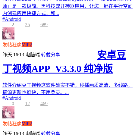
师」是一款极简、黑科技双开神器应用，让您一键在平行空间
内创建应用快捷方式，和...
#
Android
2
25
689
发帖狂魔
VIP2
安卓豆
昨天 16:13
电脑端
转载分享
丁视频APP_V3.3.0 纯净版
软件介绍豆丁视频这软件确实不错，秒播画质高清、多线路，
资源更新也挺快，不用登录。...
#
Android
0
12
469
发帖狂魔
VIP2
昨天 16:13
电脑端
转载分享