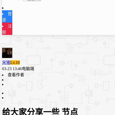
登
录
注
册
宋猪
Lv.10
03-23 13:46
电脑端
查看作者
给大家分享一些 节点