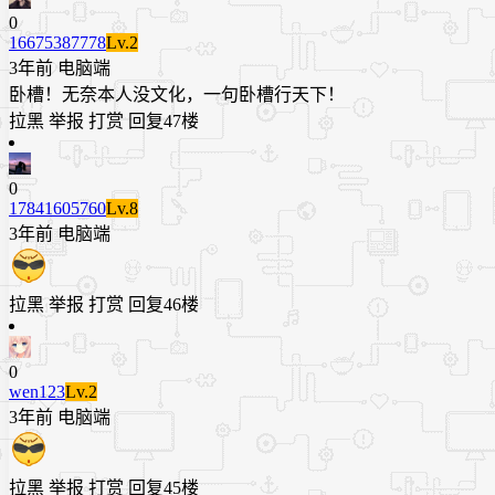
0
16675387778
Lv.2
3年前
电脑端
卧槽！无奈本人没文化，一句卧槽行天下！
拉黑
举报
打赏
回复
47楼
0
17841605760
Lv.8
3年前
电脑端
拉黑
举报
打赏
回复
46楼
0
wen123
Lv.2
3年前
电脑端
拉黑
举报
打赏
回复
45楼