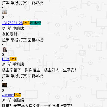
拉黑
举报
打赏
回复
42楼
0
13176721126
Lv.3
灌水*2
3年前
电脑端
老板发财
拉黑
举报
打赏
回复
41楼
0
LIIA
Lv.1
3年前
手机端
​楼主辛苦了，谢谢楼主，楼主好人一生平安！
拉黑
举报
打赏
回复
40楼
0
zammer
Lv.7
3年前
电脑端
卧槽！无奈本人没文化，一句卧槽行天下！