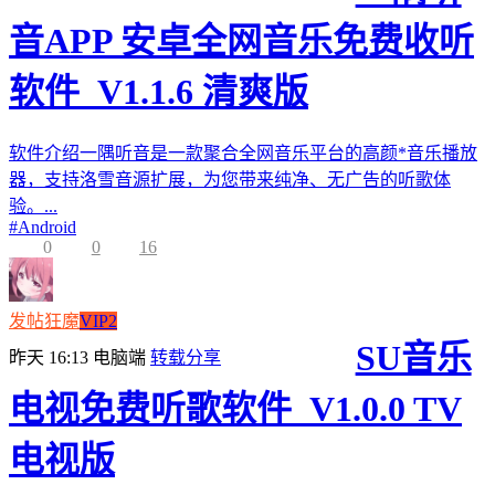
音APP 安卓全网音乐免费收听
软件_V1.1.6 清爽版
软件介绍一隅听音是一款聚合全网音乐平台的高颜*音乐播放
器，支持洛雪音源扩展，为您带来纯净、无广告的听歌体
验。...
#
Android
0
0
16
发帖狂魔
VIP2
SU音乐
昨天 16:13
电脑端
转载分享
电视免费听歌软件_V1.0.0 TV
电视版