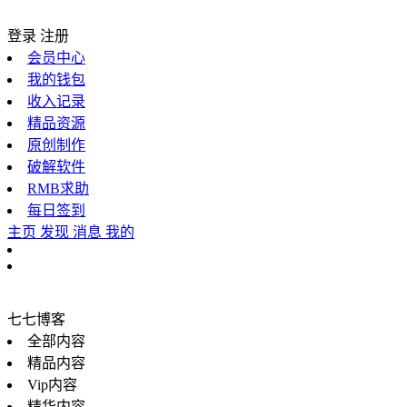
登录
注册
会员中心
我的钱包
收入记录
精品资源
原创制作
破解软件
RMB求助
每日签到
主页
发现
消息
我的
七七博客
全部内容
精品内容
Vip内容
精华内容