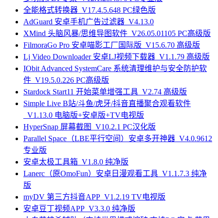
全能格式转换器_V17.4.5.648 PC绿色版
AdGuard 安卓手机广告过滤器_V4.13.0
XMind 头脑风暴/思维导图软件_V26.05.01105 PC高级版
FilmoraGo Pro 安卓喵影工厂国际版_V15.6.70 高级版
Lj Video Downloader 安卓LJ视频下载器_V1.1.79 高级版
IObit Advanced SystemCare 系统清理维护与安全防护软
件_V19.5.0.226 PC高级版
Stardock Start11 开始菜单增强工具_V2.74 高级版
Simple Live B站/斗鱼/虎牙/抖音直播聚合观看软件
_V1.13.0 电脑版+安卓版+TV电视版
HyperSnap 屏幕截图_V10.2.1 PC汉化版
Parallel Space（LBE平行空间）安卓多开神器_V4.0.9612
专业版
安卓太极工具箱_V1.8.0 纯净版
Lanerc（原OmoFun）安卓日漫观看工具_V1.1.7.3 纯净
版
myDV 第三方抖音APP_V1.2.19 TV电视版
安卓豆丁视频APP_V3.3.0 纯净版