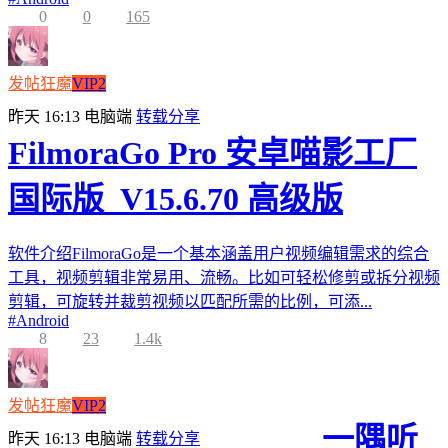
0
0
165
发帖狂魔
VIP2
昨天 16:13
电脑端
转载分享
FilmoraGo Pro 安卓喵影工厂
国际版_V15.6.70 高级版
软件介绍FilmoraGo是一个基本涵盖用户视频编辑需求的综合
工具，视频剪辑非常易用、流畅。比如可轻松修剪或拆分视频
剪辑，可旋转并裁剪视频以匹配所需的比例，可添...
#
Android
8
23
1.4k
发帖狂魔
VIP2
一隅听
昨天 16:13
电脑端
转载分享