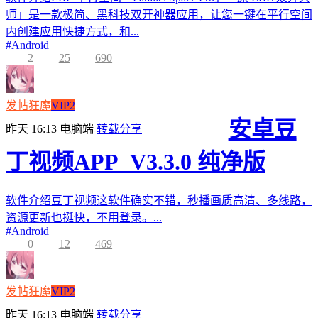
师」是一款极简、黑科技双开神器应用，让您一键在平行空间
内创建应用快捷方式，和...
#
Android
2
25
690
发帖狂魔
VIP2
安卓豆
昨天 16:13
电脑端
转载分享
丁视频APP_V3.3.0 纯净版
软件介绍豆丁视频这软件确实不错，秒播画质高清、多线路，
资源更新也挺快，不用登录。...
#
Android
0
12
469
发帖狂魔
VIP2
昨天 16:13
电脑端
转载分享