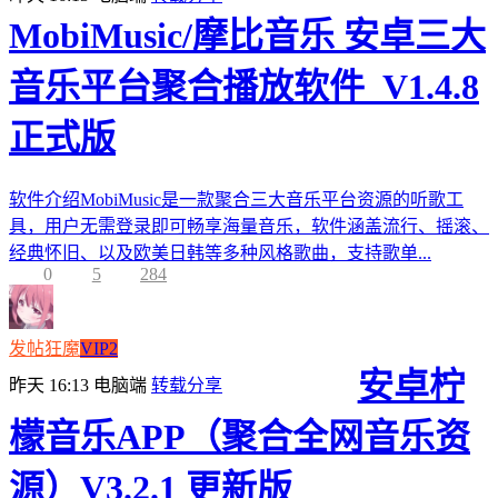
MobiMusic/摩比音乐 安卓三大
音乐平台聚合播放软件_V1.4.8
正式版
软件介绍MobiMusic是一款聚合三大音乐平台资源的听歌工
具，用户无需登录即可畅享海量音乐，软件涵盖流行、摇滚、
经典怀旧、以及欧美日韩等多种风格歌曲，支持歌单...
0
5
284
发帖狂魔
VIP2
安卓柠
昨天 16:13
电脑端
转载分享
檬音乐APP（聚合全网音乐资
源）V3.2.1 更新版