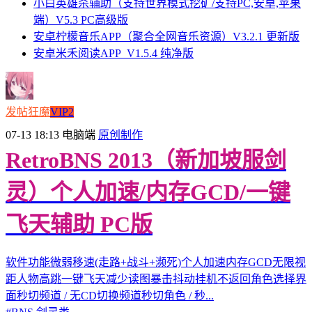
小白英雄杀辅助（支持世界模式挖矿/支持PC,安卓,苹果
端）V5.3 PC高级版
安卓柠檬音乐APP（聚合全网音乐资源）V3.2.1 更新版
安卓米禾阅读APP_V1.5.4 纯净版
发帖狂魔
VIP2
07-13 18:13
电脑端
原创制作
RetroBNS 2013（新加坡服剑
灵）个人加速/内存GCD/一键
飞天辅助 PC版
软件功能微弱移速(走路+战斗+濒死)个人加速内存GCD无限视
距人物高跳一键飞天减少读图暴击抖动挂机不返回角色选择界
面秒切频道 / 无CD切换频道秒切角色 / 秒...