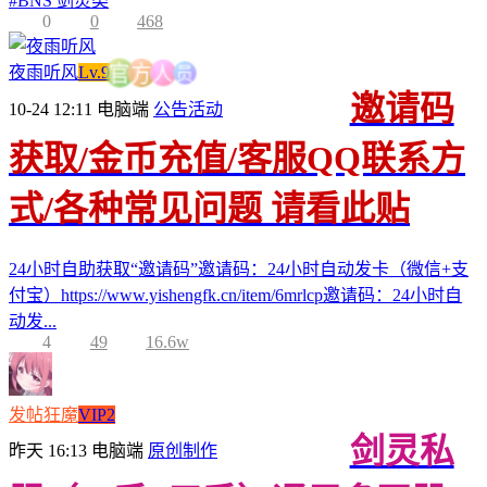
#
BNS 剑灵类
0
0
468
员
人
夜雨听风
Lv.9
方
官
邀请码
10-24 12:11
电脑端
公告活动
获取/金币充值/客服QQ联系方
式/各种常见问题 请看此贴
24小时自助获取“邀请码”邀请码：24小时自动发卡（微信+支
付宝）https://www.yishengfk.cn/item/6mrlcp邀请码：24小时自
动发...
4
49
16.6w
发帖狂魔
VIP2
剑灵私
昨天 16:13
电脑端
原创制作